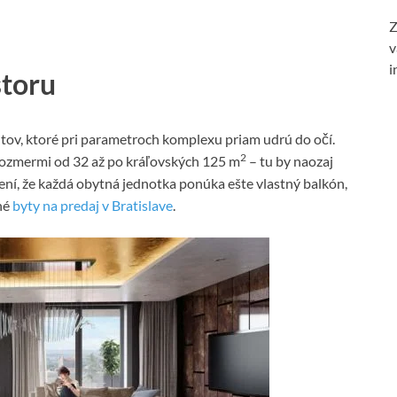
Z
v
i
storu
tov, ktoré pri parametroch komplexu priam udrú do očí.
2
 rozmermi od 32 až po kráľovských 125 m
– tu by naozaj
ení, že každá obytná jednotka ponúka ešte vlastný balkón,
né
byty na predaj v Bratislave
.