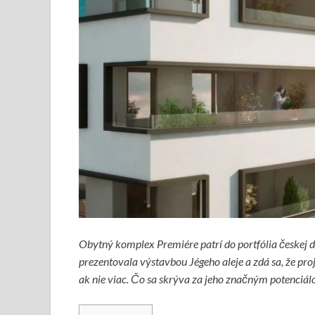
Obytný komplex Premiére patrí do portfólia českej d
prezentovala výstavbou Jégeho aleje a zdá sa, že pr
ak nie viac. Čo sa skrýva za jeho značným potenciá