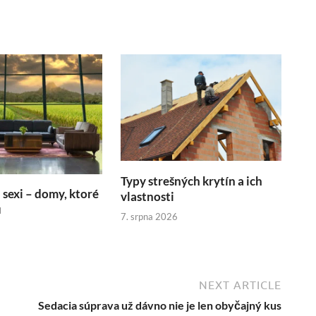
Typy strešných krytín a ich
sexi – domy, ktoré
vlastnosti
ú
7. srpna 2026
NEXT ARTICLE
Sedacia súprava už dávno nie je len obyčajný kus