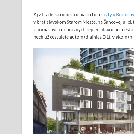
Aj z hľadiska umiestnenia to tieto
byty v Bratisla
v bratislavskom Starom Meste, na Šancovej ulici, 
z primárnych dopravných tepien hlavného mesta 
nech už cestujete autom (diaľnica D1), vlakom (hla