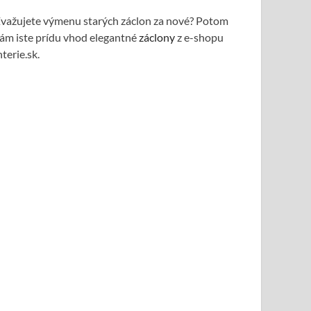
važujete výmenu starých záclon za nové? Potom
ám iste prídu vhod elegantné
záclony
z e-shopu
nterie.sk.