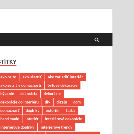
ŠTÍTKY
ako na to
ako ušetriť
ako zariadiť interiér
ako šetriť v domácnosti
bytové dekorácie
bývanie
dekorácia
dekorácie
dekorácie do interiéru
diy
dizajn
dom
domácnosť
doplnky
exteriér
farby
hand made
interiér
interiérové dekorácie
interiérové doplnky
interiérové trendy