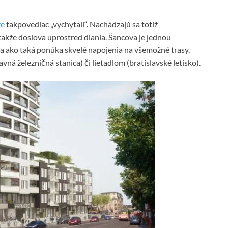
ve
takpovediac „vychytali“. Nachádzajú sa totiž
takže doslova uprostred diania. Šancova je jednou
a ako taká ponúka skvelé napojenia na všemožné trasy,
vná železničná stanica) či lietadlom (bratislavské letisko).