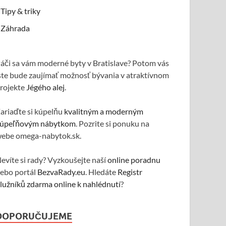
Tipy & triky
Záhrada
áči sa vám moderné byty v Bratislave? Potom vás
ste bude zaujímať možnosť bývania v atraktívnom
rojekte
Jégého alej
.
ariaďte si kúpelňu
kvalitným a moderným
úpeľňovým nábytkom
. Pozrite si ponuku na
ebe omega-nabytok.sk.
evíte si rady? Vyzkoušejte naší
online poradnu
ebo portál
BezvaRady.eu
. Hledáte
Registr
lužníků zdarma online k nahlédnutí
?
DOPORUČUJEME