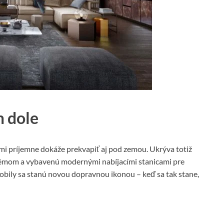
m dole
i príjemne dokáže prekvapiť aj pod zemou. Ukrýva totiž
émom a vybavenú modernými nabíjacími stanicami pre
obily sa stanú novou dopravnou ikonou – keď sa tak stane,