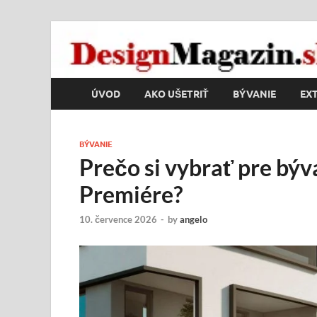
DesignMagazin.s
Magazín o modernom bývaní
ÚVOD
AKO UŠETRIŤ
BÝVANIE
EXT
BÝVANIE
Prečo si vybrať pre býv
Premiére?
10. července 2026
-
by
angelo