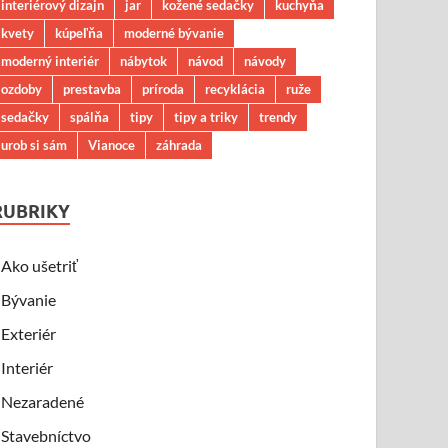
interiérový dizajn
jar
kožené sedačky
kuchyňa
kvety
kúpeľňa
moderné bývanie
moderný interiér
nábytok
návod
návody
ozdoby
prestavba
príroda
recyklácia
ruže
sedačky
spálňa
tipy
tipy a triky
trendy
urob si sám
Vianoce
záhrada
RUBRIKY
Ako ušetriť
Bývanie
Exteriér
Interiér
Nezaradené
Stavebníctvo