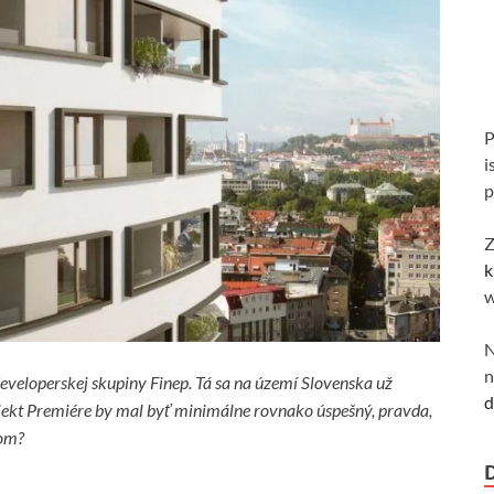
P
i
p
Z
k
w
N
n
eveloperskej skupiny Finep. Tá sa na území Slovenska už
d
ojekt Premiére by mal byť minimálne rovnako úspešný, pravda,
lom?