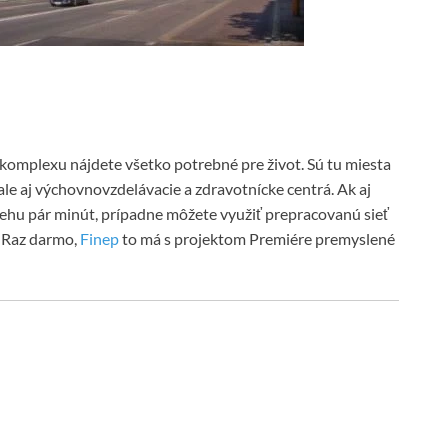
omplexu nájdete všetko potrebné pre život. Sú tu miesta
 ale aj výchovnovzdelávacie a zdravotnícke centrá. Ak aj
behu pár minút, prípadne môžete využiť prepracovanú sieť
 Raz darmo,
Finep
to má s projektom Premiére premyslené