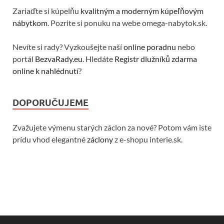
Zariaďte si kúpelňu
kvalitným a moderným kúpeľňovým
nábytkom
. Pozrite si ponuku na webe omega-nabytok.sk.
Nevíte si rady? Vyzkoušejte naší
online poradnu
nebo
portál
BezvaRady.eu
. Hledáte
Registr dlužníků zdarma
online k nahlédnutí
?
DOPORUČUJEME
Zvažujete výmenu starých záclon za nové? Potom vám iste
prídu vhod elegantné
záclony
z e-shopu interie.sk.