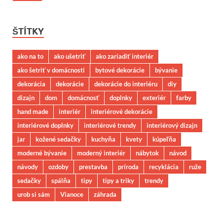
ŠTÍTKY
ako na to
ako ušetriť
ako zariadiť interiér
ako šetriť v domácnosti
bytové dekorácie
bývanie
dekorácia
dekorácie
dekorácie do interiéru
diy
dizajn
dom
domácnosť
doplnky
exteriér
farby
hand made
interiér
interiérové dekorácie
interiérové doplnky
interiérové trendy
interiérový dizajn
jar
kožené sedačky
kuchyňa
kvety
kúpeľňa
moderné bývanie
moderný interiér
nábytok
návod
návody
ozdoby
prestavba
príroda
recyklácia
ruže
sedačky
spálňa
tipy
tipy a triky
trendy
urob si sám
Vianoce
záhrada