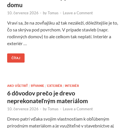
domu
10. července 2026
-
by
Tomas
-
Leave a Comment
Vraví sa, že na zovňajšku až tak nezáleží, dôležitejšie je to,
čo sa skrýva pod povrchom. V prípade stavieb (napr.
rodinných domov) to ale celkom tak neplatí. Interiér a
exteriér …
ČÍTAJ
AKO UŠETRIŤ
/
BÝVANIE
/
EXTERIÉR
/
INTERIÉR
6 dôvodov prečo je drevo
neprekonateľným materiálom
10. července 2026
-
by
Tomas
-
Leave a Comment
Drevo patrí vďaka svojim vlastnostiam k obľúbeným
prírodným materiálom a je využiteľné v stavebníctve aj