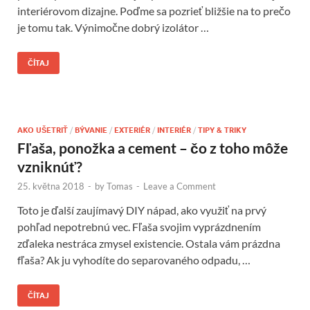
interiérovom dizajne. Poďme sa pozrieť bližšie na to prečo
je tomu tak. Výnimočne dobrý izolátor …
ČÍTAJ
AKO UŠETRIŤ
/
BÝVANIE
/
EXTERIÉR
/
INTERIÉR
/
TIPY & TRIKY
Fľaša, ponožka a cement – čo z toho môže
vzniknúť?
25. května 2018
-
by
Tomas
-
Leave a Comment
Toto je ďalší zaujímavý DIY nápad, ako využiť na prvý
pohľad nepotrebnú vec. Fľaša svojim vyprázdnením
zďaleka nestráca zmysel existencie. Ostala vám prázdna
fľaša? Ak ju vyhodíte do separovaného odpadu, …
ČÍTAJ