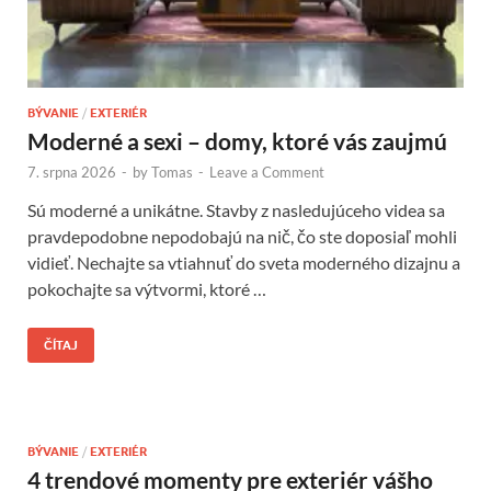
BÝVANIE
/
EXTERIÉR
Moderné a sexi – domy, ktoré vás zaujmú
7. srpna 2026
-
by
Tomas
-
Leave a Comment
Sú moderné a unikátne. Stavby z nasledujúceho videa sa
pravdepodobne nepodobajú na nič, čo ste doposiaľ mohli
vidieť. Nechajte sa vtiahnuť do sveta moderného dizajnu a
pokochajte sa výtvormi, ktoré …
ČÍTAJ
BÝVANIE
/
EXTERIÉR
4 trendové momenty pre exteriér vášho