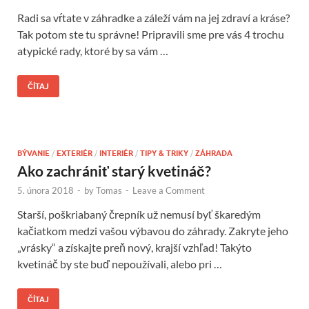
Radi sa vŕtate v záhradke a záleží vám na jej zdraví a kráse?
Tak potom ste tu správne! Pripravili sme pre vás 4 trochu
atypické rady, ktoré by sa vám …
ČÍTAJ
BÝVANIE
/
EXTERIÉR
/
INTERIÉR
/
TIPY & TRIKY
/
ZÁHRADA
Ako zachrániť starý kvetináč?
5. února 2018
-
by
Tomas
-
Leave a Comment
Starší, poškriabaný črepník už nemusí byť škaredým
kačiatkom medzi vašou výbavou do záhrady. Zakryte jeho
„vrásky“ a získajte preň nový, krajší vzhľad! Takýto
kvetináč by ste buď nepoužívali, alebo pri …
ČÍTAJ