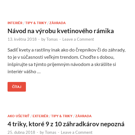
INTERIÉR
/
TIPY & TRIKY
/
ZÁHRADA
Návod na výrobu kvetinového rámika
13. května 2018
-
by
Tomas
-
Leave a Comment
Sadiť kvety a rastliny inak ako do črepníkov či do záhrady,
to je v súčasnosti veľkým trendom. Choďte s dobou,
inšpirujte sa týmto príjemným návodom a skrášlite si
interiér vášho …
ČÍTAJ
AKO UŠETRIŤ
/
EXTERIÉR
/
TIPY & TRIKY
/
ZÁHRADA
4 triky, ktoré 9 z 10 záhradkárov nepozná
25. dubna 2018
-
by
Tomas
-
Leave a Comment