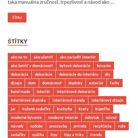
taká manuálna zručnosť, trpezlivosť a návod ako …
ČÍTAJ
ŠTÍTKY
ako na to
ako ušetriť
ako zariadiť interiér
ako šetriť v domácnosti
bytové dekorácie
bývanie
dekorácia
dekorácie
dekorácie do interiéru
diy
dizajn
dom
domácnosť
doplnky
exteriér
farby
hand made
interiér
interiérové dekorácie
interiérové doplnky
interiérové trendy
interiérový dizajn
jar
kožené sedačky
kuchyňa
kvety
kúpeľňa
moderné bývanie
moderný interiér
nábytok
návod
návody
ozdoby
prestavba
príroda
recyklácia
ruže
sedačky
spálňa
tipy
tipy a triky
trendy