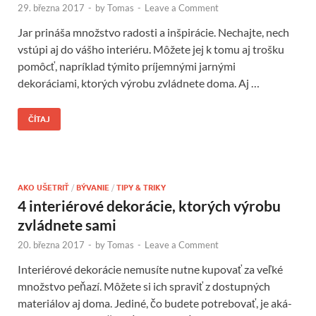
29. března 2017
-
by
Tomas
-
Leave a Comment
Jar prináša množstvo radosti a inšpirácie. Nechajte, nech
vstúpi aj do vášho interiéru. Môžete jej k tomu aj trošku
pomôcť, napríklad týmito príjemnými jarnými
dekoráciami, ktorých výrobu zvládnete doma. Aj …
ČÍTAJ
AKO UŠETRIŤ
/
BÝVANIE
/
TIPY & TRIKY
4 interiérové dekorácie, ktorých výrobu
zvládnete sami
20. března 2017
-
by
Tomas
-
Leave a Comment
Interiérové dekorácie nemusíte nutne kupovať za veľké
množstvo peňazí. Môžete si ich spraviť z dostupných
materiálov aj doma. Jediné, čo budete potrebovať, je aká-