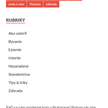
urob si sám
Vianoce
záhrada
RUBRIKY
Ako ušetriť
Bývanie
Exteriér
Interiér
Nezaradené
Stavebníctvo
Tipy & triky
Záhrada
Páči sa vám moderné byty v Bratislave? Potom vás iste