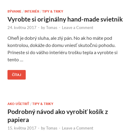
BÝVANIE
/
INTERIÉR
/
TIPY & TRIKY
Vyrobte si originálny hand-made svietnik
24. května 2017
-
by
Tomas
-
Leave a Comment
Oheň je dobrý sluha, ale zlý pán. No ak ho máte pod
kontrolou, dokáže do domu vniesť skutočnú pohodu.
Prineste si do vášho interiéru trošku tepla a vyrobte si
tento …
ČÍTAJ
AKO UŠETRIŤ
/
TIPY & TRIKY
Podrobný návod ako vyrobiť košík z
papiera
15. května 2017
-
by
Tomas
-
Leave a Comment