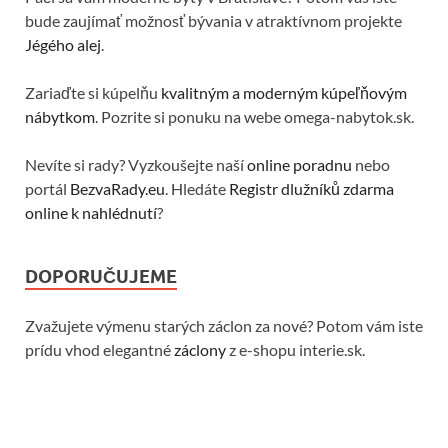
bude zaujímať možnosť bývania v atraktívnom projekte
Jégého alej
.
Zariaďte si kúpelňu
kvalitným a moderným kúpeľňovým
nábytkom
. Pozrite si ponuku na webe omega-nabytok.sk.
Nevíte si rady? Vyzkoušejte naší
online poradnu
nebo
portál
BezvaRady.eu
. Hledáte
Registr dlužníků zdarma
online k nahlédnutí
?
DOPORUČUJEME
Zvažujete výmenu starých záclon za nové? Potom vám iste
prídu vhod elegantné
záclony
z e-shopu interie.sk.