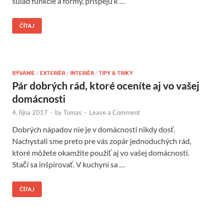
súlad funkcie a formy, prispejú k …
ČÍTAJ
BÝVANIE
/
EXTERIÉR
/
INTERIÉR
/
TIPY & TRIKY
Pár dobrých rád, ktoré oceníte aj vo vašej
domácnosti
4. října 2017
-
by
Tomas
-
Leave a Comment
Dobrých nápadov nie je v domácnosti nikdy dosť.
Nachystali sme preto pre vás zopár jednoduchých rád,
ktoré môžete okamžite použiť aj vo vašej domácnosti.
Stačí sa inšpirovať. V kuchyni sa …
ČÍTAJ