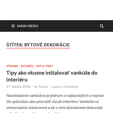
DesignMagazin.sk
Magazín o modernom bývaní
MAIN MENU
ŠTÍTEK:
BYTOVÉ DEKORÁCIE
BÝVANIE
/
INTERIÉR
/
TIPY & TRIKY
Tipy ako vkusne inštalovať vankúše do
interiéru
27. března 2018
-
by
Tomas
-
Leave a Comment
Naukladanie vankúšov je jedným z najlacnejších a najviac
šik spôsobov ako prerobiť vizuál interiéru. Vankúše sú
mimoriadne všestranné a ak s nimi dosiahnete dokonalý