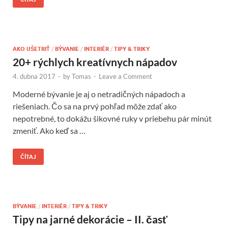
AKO UŠETRIŤ
/
BÝVANIE
/
INTERIÉR
/
TIPY & TRIKY
20+ rýchlych kreatívnych nápadov
4. dubna 2017
-
by
Tomas
-
Leave a Comment
Moderné bývanie je aj o netradičných nápadoch a
riešeniach. Čo sa na prvý pohľad môže zdať ako
nepotrebné, to dokážu šikovné ruky v priebehu pár minút
zmeniť. Ako keď sa …
ČÍTAJ
BÝVANIE
/
INTERIÉR
/
TIPY & TRIKY
Tipy na jarné dekorácie – II. časť