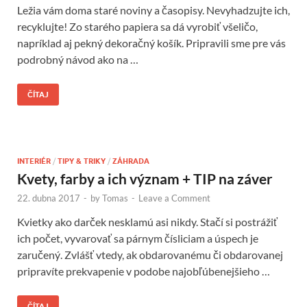
Ležia vám doma staré noviny a časopisy. Nevyhadzujte ich,
recyklujte! Zo starého papiera sa dá vyrobiť všeličo,
napríklad aj pekný dekoračný košík. Pripravili sme pre vás
podrobný návod ako na …
ČÍTAJ
INTERIÉR
/
TIPY & TRIKY
/
ZÁHRADA
Kvety, farby a ich význam + TIP na záver
22. dubna 2017
-
by
Tomas
-
Leave a Comment
Kvietky ako darček nesklamú asi nikdy. Stačí si postrážiť
ich počet, vyvarovať sa párnym čísliciam a úspech je
zaručený. Zvlášť vtedy, ak obdarovanému či obdarovanej
pripravíte prekvapenie v podobe najobľúbenejšieho …
ČÍTAJ