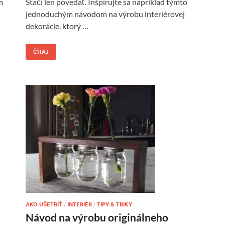
Stačí len povedať. Inšpirujte sa napríklad týmto
m
jednoduchým návodom na výrobu interiérovej
dekorácie, ktorý …
ČÍTAJ
AKO UŠETRIŤ
/
INTERIÉR
/
TIPY & TRIKY
Návod na výrobu originálneho