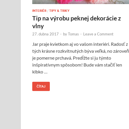
INTERIÉR
/
TIPY & TRIKY
Tip na výrobu peknej dekorácie z
vlny
27. dubna 2017
-
by
Tomas
-
Leave a Comment
Jar praje kvietkom aj vo vašom interiéri. Radosť z
tých krásne rozkvitnutých býva veľká, no zároveň
je pomerne prchavá. Predĺžte si ju týmto
inšpiratívnym spôsobom! Bude vám stačiť len
klbko …
ČÍTAJ