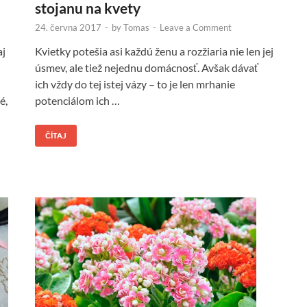
stojanu na kvety
24. června 2017
-
by
Tomas
-
Leave a Comment
Kvietky potešia asi každú ženu a rozžiaria nie len jej
aj
úsmev, ale tiež nejednu domácnosť. Avšak dávať
ich vždy do tej istej vázy – to je len mrhanie
potenciálom ich …
é,
ČÍTAJ