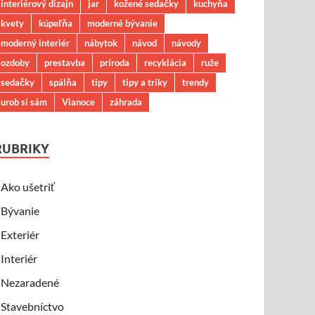
interiérový dizajn
jar
kožené sedačky
kuchyňa
kvety
kúpeľňa
moderné bývanie
moderný interiér
nábytok
návod
návody
ozdoby
prestavba
príroda
recyklácia
ruže
sedačky
spálňa
tipy
tipy a triky
trendy
urob si sám
Vianoce
záhrada
RUBRIKY
Ako ušetriť
Bývanie
Exteriér
Interiér
Nezaradené
Stavebníctvo