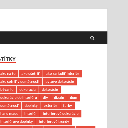
ŠTÍTKY
ako na to
ako ušetriť
ako zariadiť interiér
ako šetriť v domácnosti
bytové dekorácie
bývanie
dekorácia
dekorácie
dekorácie do interiéru
diy
dizajn
dom
domácnosť
doplnky
exteriér
farby
hand made
interiér
interiérové dekorácie
interiérové doplnky
interiérové trendy