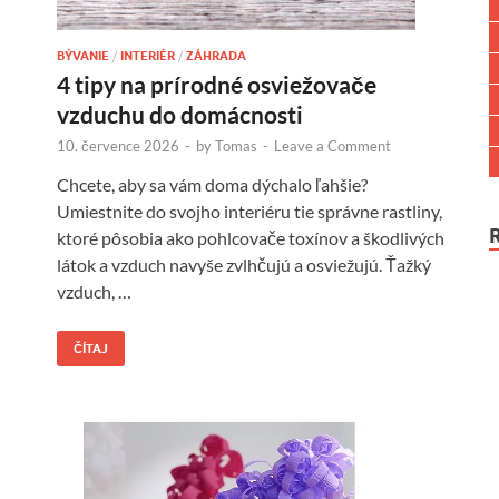
BÝVANIE
/
INTERIÉR
/
ZÁHRADA
4 tipy na prírodné osviežovače
vzduchu do domácnosti
10. července 2026
-
by
Tomas
-
Leave a Comment
Chcete, aby sa vám doma dýchalo ľahšie?
Umiestnite do svojho interiéru tie správne rastliny,
ktoré pôsobia ako pohlcovače toxínov a škodlivých
látok a vzduch navyše zvlhčujú a osviežujú. Ťažký
vzduch, …
ČÍTAJ