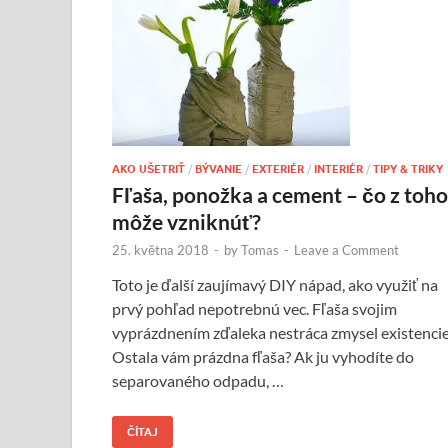
AKO UŠETRIŤ
/
BÝVANIE
/
EXTERIÉR
/
INTERIÉR
/
TIPY & TRIKY
Fľaša, ponožka a cement – čo z toho
môže vzniknúť?
25. května 2018
-
by
Tomas
-
Leave a Comment
Toto je ďalší zaujímavý DIY nápad, ako využiť na
prvý pohľad nepotrebnú vec. Fľaša svojim
vyprázdnením zďaleka nestráca zmysel existencie
Ostala vám prázdna fľaša? Ak ju vyhodíte do
separovaného odpadu, …
ČÍTAJ