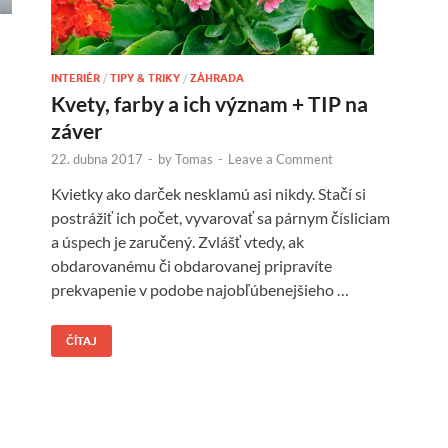
INTERIÉR
/
TIPY & TRIKY
/
ZÁHRADA
Kvety, farby a ich význam + TIP na
záver
22. dubna 2017
-
by
Tomas
-
Leave a Comment
Kvietky ako darček nesklamú asi nikdy. Stačí si
postrážiť ich počet, vyvarovať sa párnym čísliciam
a úspech je zaručený. Zvlášť vtedy, ak
obdarovanému či obdarovanej pripravíte
prekvapenie v podobe najobľúbenejšieho …
ČÍTAJ