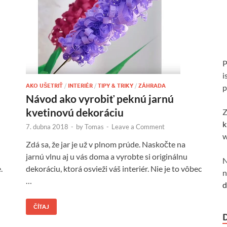
P
i
AKO UŠETRIŤ
/
INTERIÉR
/
TIPY & TRIKY
/
ZÁHRADA
p
Návod ako vyrobiť peknú jarnú
kvetinovú dekoráciu
Z
k
7. dubna 2018
-
by
Tomas
-
Leave a Comment
w
Zdá sa, že jar je už v plnom prúde. Naskočte na
jarnú vlnu aj u vás doma a vyrobte si originálnu
N
dekoráciu, ktorá osvieži váš interiér. Nie je to vôbec
.
n
…
d
ČÍTAJ