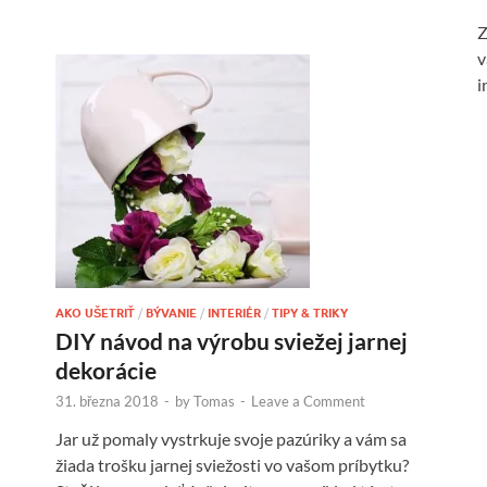
Z
v
i
AKO UŠETRIŤ
/
BÝVANIE
/
INTERIÉR
/
TIPY & TRIKY
DIY návod na výrobu sviežej jarnej
dekorácie
31. března 2018
-
by
Tomas
-
Leave a Comment
Jar už pomaly vystrkuje svoje pazúriky a vám sa
žiada trošku jarnej sviežosti vo vašom príbytku?