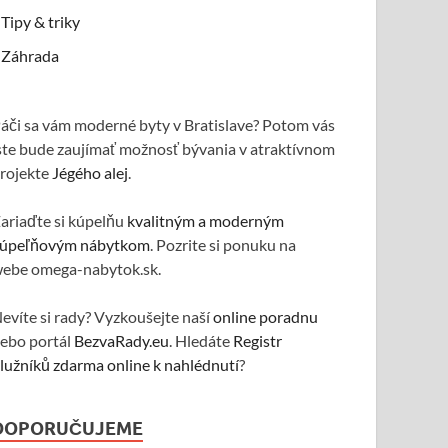
Tipy & triky
Záhrada
áči sa vám moderné byty v Bratislave? Potom vás
ste bude zaujímať možnosť bývania v atraktívnom
rojekte
Jégého alej
.
ariaďte si kúpelňu
kvalitným a moderným
úpeľňovým nábytkom
. Pozrite si ponuku na
ebe omega-nabytok.sk.
evíte si rady? Vyzkoušejte naší
online poradnu
ebo portál
BezvaRady.eu
. Hledáte
Registr
lužníků zdarma online k nahlédnutí
?
DOPORUČUJEME