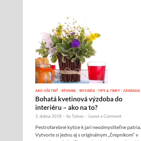
AKO UŠETRIŤ
/
BÝVANIE
/
INTERIÉR
/
TIPY & TRIKY
/
ZÁHRADA
Bohatá kvetinová výzdoba do
interiéru – ako na to?
3. dubna 2018
-
by
Tomas
-
Leave a Comment
Pestrofarebné kytice k jari neodmysliteľne patria.
Vytvorte si jednu aj s originálnym „črepníkom“ v