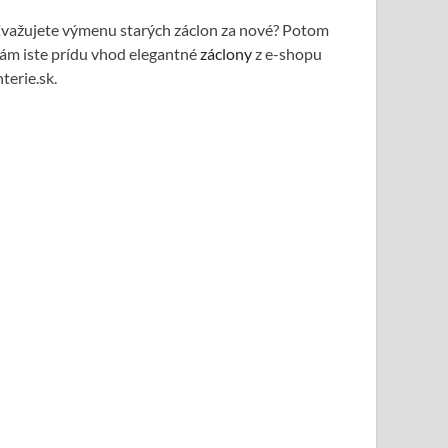
važujete výmenu starých záclon za nové? Potom
ám iste prídu vhod elegantné
záclony
z e-shopu
nterie.sk.