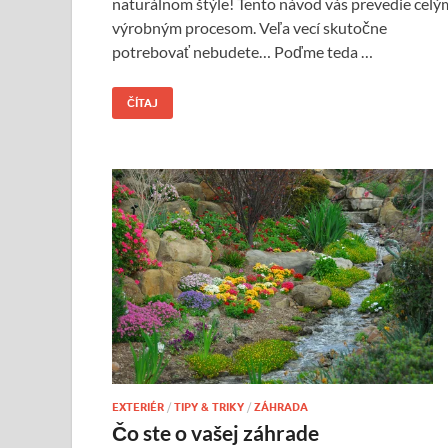
naturálnom štýle! Tento návod vás prevedie celý
výrobným procesom. Veľa vecí skutočne
potrebovať nebudete… Poďme teda …
ČÍTAJ
EXTERIÉR
/
TIPY & TRIKY
/
ZÁHRADA
Čo ste o vašej záhrade