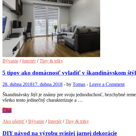
Bývanie
/
Interiér
/
Tipy & triky
5 tipov ako domácnosť vyladiť v škandinávskom štýl
28. dubna 2018
17. dubna 2018
-
by
Tomas
-
Leave a Comment
Škandinávsky štýl je známy pre svoju jednoduchosť, bezchybné remes
všetko tento jedinečný charakterizuje a …
5
Čítaj
tipov
ako
Ako ušetriť
/
Bývanie
/
Interiér
/
Tipy & triky
domácnosť
vyladiť
DIY návod na výrobu sviežej jarnej dekorácie