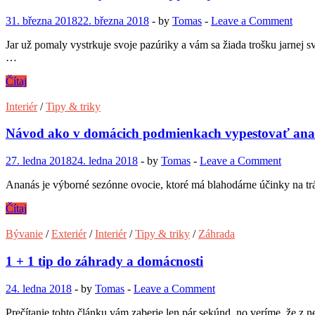
v
škandinávskom
31. března 2018
22. března 2018
-
by
Tomas
-
Leave a Comment
štýle
Jar už pomaly vystrkuje svoje pazúriky a vám sa žiada trošku jarnej 
…
DIY
Čítaj
návod
na
Interiér
/
Tipy & triky
výrobu
sviežej
Návod ako v domácich podmienkach vypestovať ana
jarnej
dekorácie
27. ledna 2018
24. ledna 2018
-
by
Tomas
-
Leave a Comment
Ananás je výborné sezónne ovocie, ktoré má blahodárne účinky na tr
Návod
Čítaj
ako
v
Bývanie
/
Exteriér
/
Interiér
/
Tipy & triky
/
Záhrada
domácich
podmienkach
1 + 1 tip do záhrady a domácnosti
vypestovať
ananás
24. ledna 2018
-
by
Tomas
-
Leave a Comment
Prečítanie tohto článku vám zaberie len pár sekúnd, no veríme, že z 