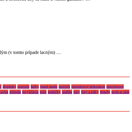
 malým (v tomto prípade lacným) …
ť
doplnky
exteriér
farby
hand made
interiér
interiérové dekorácie
interiérové
tavba
príroda
recyklácia
ruže
sedačky
spálňa
tipy
tipy a triky
trendy
urob si sám