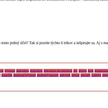
tento jediný účel? Tak si pozrite týchto 6 trikov a inšpirujte sa. Aj s
cie
bývanie
dekorácia
dekorácie
dekorácie do interiéru
diy
dizajn
dom
domácnos
y
kúpeľňa
moderné bývanie
moderný interiér
nábytok
návod
návody
ozdoby
pres