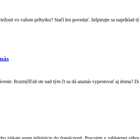
sviežosti vo vašom príbytku? Stačí len povedať. Inšpirujte sa napríkla
nás
ávenie. Rozmýšľali ste nad tým či sa dá ananás vypestovať aj doma? 
neho získate super inšpiráciu do domácnosti. Pracujete v zablatenej záh