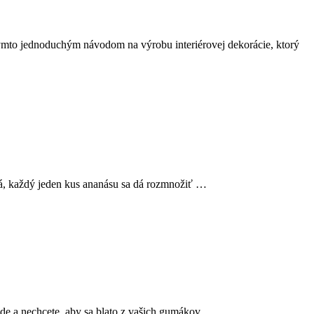
d týmto jednoduchým návodom na výrobu interiérovej dekorácie, ktorý
Dá, každý jeden kus ananásu sa dá rozmnožiť …
rade a nechcete, aby sa blato z vašich gumákov …