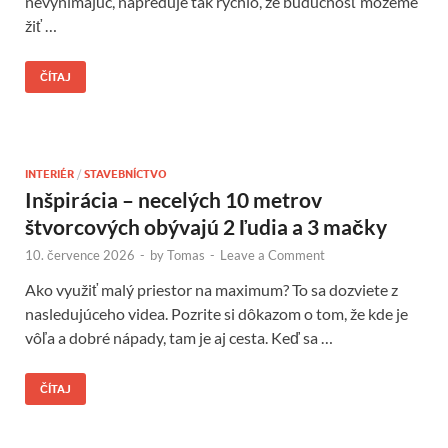
nevynímajúc, napreduje tak rýchlo, že budúcnosť môžeme
žiť …
ČÍTAJ
INTERIÉR
/
STAVEBNÍCTVO
Inšpirácia – necelých 10 metrov
štvorcových obývajú 2 ľudia a 3 mačky
10. července 2026
-
by
Tomas
-
Leave a Comment
Ako využiť malý priestor na maximum? To sa dozviete z
nasledujúceho videa. Pozrite si dôkazom o tom, že kde je
vôľa a dobré nápady, tam je aj cesta. Keď sa …
ČÍTAJ