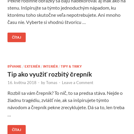
Pekné rodinné obrázky sa dajú nadekorovať aj inak ako na
stenu. Inšpirujte sa týmto jednoduchým nápadom, ku
ktorému toho skutočne veľa nepotrebujete. Ani mnoho
času nie. Vyberte si vhodnú štvoricu …
ČÍTAJ
BÝVANIE
/
EXTERIÉR
/
INTERIÉR
/
TIPY & TRIKY
Tip ako využiť rozbitý črepník
16. května 2018
-
by
Tomas
-
Leave a Comment
Rozbil sa vám črepník? To nič, to sa predsa stáva. Nejde o
žiadnu tragédiu, zvlášť nie, ak sa inšpirujete týmto
návodom a črepník pekne zrecyklujete. Dá sa to, len treba
…
ČÍTAJ