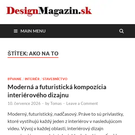
DesignMagazin.sk
Magazín o modernom bývaní
MAIN MENU
ŠTÍTEK:
AKO NA TO
BÝVANIE
/
INTERIÉR
/
STAVEBNÍCTVO
Moderná a futuristická kompozícia
interiérového dizajnu
10. července 2026
-
by
Tomas
-
Leave a Comment
Moderný, futuristický, nadčasový. Práve to sú prívlastky,
ktoré vystihujú každý jeden z interiérov v nasledujúcom
videu. Vývoj v každej oblasti, interiérový dizajn