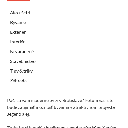
Ako ušetriť
Bývanie
Exteriér
Interiér
Nezaradené
Stavebníctvo
Tipy & triky
Záhrada
Páči sa vám moderné byty v Bratislave? Potom vás iste
bude zaujímať možnosť bývania v atraktívnom projekte
Jégého alej
.
Zariaďte si kúpelňu
kvalitným a moderným kúpeľňovým