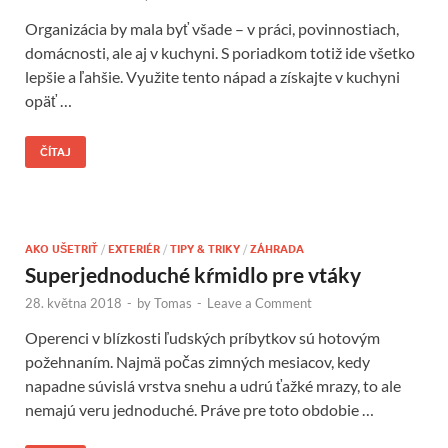
Organizácia by mala byť všade – v práci, povinnostiach,
domácnosti, ale aj v kuchyni. S poriadkom totiž ide všetko
lepšie a ľahšie. Využite tento nápad a získajte v kuchyni
opäť …
ČÍTAJ
AKO UŠETRIŤ
/
EXTERIÉR
/
TIPY & TRIKY
/
ZÁHRADA
Superjednoduché kŕmidlo pre vtáky
28. května 2018
-
by
Tomas
-
Leave a Comment
Operenci v blízkosti ľudských príbytkov sú hotovým
požehnaním. Najmä počas zimných mesiacov, kedy
napadne súvislá vrstva snehu a udrú ťažké mrazy, to ale
nemajú veru jednoduché. Práve pre toto obdobie …