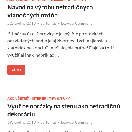
Návod na výrobu netradičných
vianočných ozdôb
22. května 2018
-
by
Tomas
-
Leave a Comment
Primárny účel žiarovky je jasný. Ale po stovkách
odsvietených hodín je aj životnosť tých najlepších
žiaroviek na konci. Či nie? No, nie nutne! Dajú sa totiž
využiť aj inak, napríklad …
ČÍTAJ
AKO UŠETRIŤ
/
INTERIÉR
/
TIPY & TRIKY
Využite obrázky na stenu ako netradičnú
dekoráciu
19. května 2018
-
by
Tomas
-
Leave a Comment