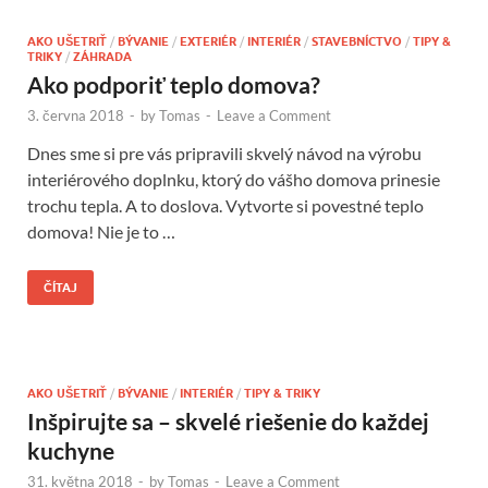
AKO UŠETRIŤ
/
BÝVANIE
/
EXTERIÉR
/
INTERIÉR
/
STAVEBNÍCTVO
/
TIPY &
TRIKY
/
ZÁHRADA
Ako podporiť teplo domova?
3. června 2018
-
by
Tomas
-
Leave a Comment
Dnes sme si pre vás pripravili skvelý návod na výrobu
interiérového doplnku, ktorý do vášho domova prinesie
trochu tepla. A to doslova. Vytvorte si povestné teplo
domova! Nie je to …
ČÍTAJ
AKO UŠETRIŤ
/
BÝVANIE
/
INTERIÉR
/
TIPY & TRIKY
Inšpirujte sa – skvelé riešenie do každej
kuchyne
31. května 2018
-
by
Tomas
-
Leave a Comment