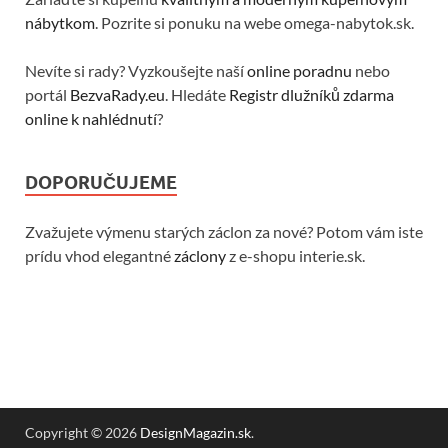
nábytkom
. Pozrite si ponuku na webe omega-nabytok.sk.
Nevíte si rady? Vyzkoušejte naší
online poradnu
nebo
portál
BezvaRady.eu
. Hledáte
Registr dlužníků zdarma
online k nahlédnutí
?
DOPORUČUJEME
Zvažujete výmenu starých záclon za nové? Potom vám iste
prídu vhod elegantné
záclony
z e-shopu interie.sk.
Copyright © 2026
DesignMagazin.sk
.