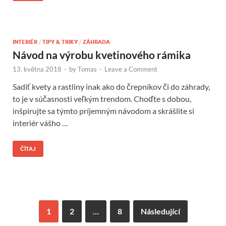
INTERIÉR
/
TIPY & TRIKY
/
ZÁHRADA
Návod na výrobu kvetinového rámika
13. května 2018
-
by
Tomas
-
Leave a Comment
Sadiť kvety a rastliny inak ako do črepníkov či do záhrady,
to je v súčasnosti veľkým trendom. Choďte s dobou,
inšpirujte sa týmto príjemným návodom a skrášlite si
interiér vášho …
ČÍTAJ
1
2
…
8
Následující