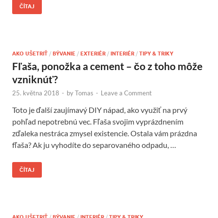
ČÍTAJ
AKO UŠETRIŤ
/
BÝVANIE
/
EXTERIÉR
/
INTERIÉR
/
TIPY & TRIKY
Fľaša, ponožka a cement – čo z toho môže
vzniknúť?
25. května 2018
-
by
Tomas
-
Leave a Comment
Toto je ďalší zaujímavý DIY nápad, ako využiť na prvý
pohľad nepotrebnú vec. Fľaša svojim vyprázdnením
zďaleka nestráca zmysel existencie. Ostala vám prázdna
fľaša? Ak ju vyhodíte do separovaného odpadu, …
ČÍTAJ
AKO UŠETRIŤ
/
BÝVANIE
/
INTERIÉR
/
TIPY & TRIKY