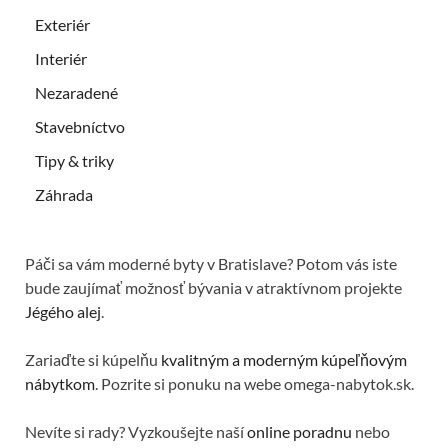
Exteriér
Interiér
Nezaradené
Stavebníctvo
Tipy & triky
Záhrada
Páči sa vám moderné byty v Bratislave? Potom vás iste
bude zaujímať možnosť bývania v atraktívnom projekte
Jégého alej
.
Zariaďte si kúpelňu
kvalitným a moderným kúpeľňovým
nábytkom
. Pozrite si ponuku na webe omega-nabytok.sk.
Nevíte si rady? Vyzkoušejte naší
online poradnu
nebo