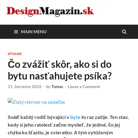
DesignMagazin.sk
Magazín o modernom bývaní
MAIN MENU
BÝVANIE
Čo zvážiť skôr, ako si do
bytu nasťahujete psíka?
31. července 2026
-
by
Tomas
-
Leave a Comment
Snáď každý rodič bývajúci v
byte
to raz zažije. Ten stav,
kedy si jeho ratolesť začne myslieť, že jediné, čo jej
chýba ku šťastiu, je zvieratko. A tým vytúženým