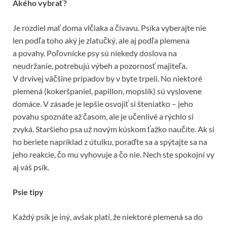
Akého vybrať?
Je rozdiel mať doma vlčiaka a čivavu. Psíka vyberajte nie
len podľa toho aký je zlatučký, ale aj podľa plemena
a povahy. Poľovnícke psy sú niekedy doslova na
neudržanie, potrebujú výbeh a pozornosť majiteľa.
V drvivej väčšine prípadov by v byte trpeli. No niektoré
plemená (kokeršpaniel, papillon, mopslík) sú vyslovene
domáce. V zásade je lepšie osvojiť si šteniatko – jeho
povahu spoznáte až časom, ale je učenlivé a rýchlo si
zvyká. Staršieho psa už novým kúskom ťažko naučíte. Ak si
ho beriete napríklad z útulku, poraďte sa a spýtajte sa na
jeho reakcie, čo mu vyhovuje a čo nie. Nech ste spokojní vy
aj váš psík.
Psie tipy
Každý psík je iný, avšak platí, že niektoré plemená sa do