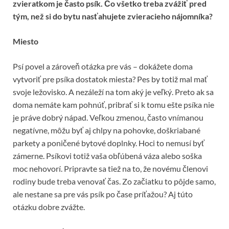
zvieratkom je často psík. Čo všetko treba zvážiť pred
tým, než si do bytu nasťahujete zvieracieho nájomníka?
Miesto
Psí povel a zároveň otázka pre vás – dokážete doma
vytvoriť pre psíka dostatok miesta? Pes by totiž mal mať
svoje ležovisko. A nezáleží na tom aký je veľký. Preto ak sa
doma nemáte kam pohnúť, pribrať si k tomu ešte psíka nie
je práve dobrý nápad. Veľkou zmenou, často vnímanou
negatívne, môžu byť aj chlpy na pohovke, doškriabané
parkety a poničené bytové doplnky. Hoci to nemusí byť
zámerne. Psíkovi totiž vaša obľúbená váza alebo soška
moc nehovorí. Pripravte sa tiež na to, že novému členovi
rodiny bude treba venovať čas. Zo začiatku to pôjde samo,
ale nestane sa pre vás psík po čase príťažou? Aj túto
otázku dobre zvážte.