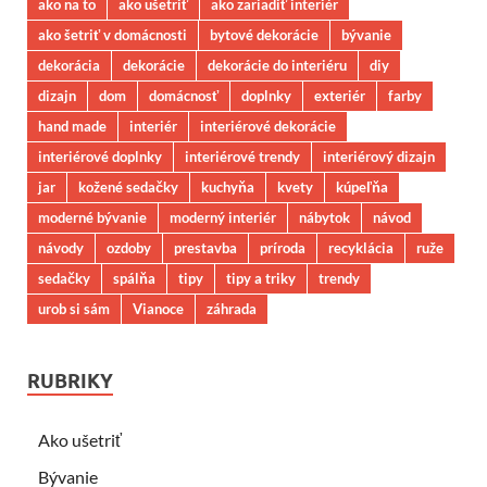
ako na to
ako ušetriť
ako zariadiť interiér
ako šetriť v domácnosti
bytové dekorácie
bývanie
dekorácia
dekorácie
dekorácie do interiéru
diy
dizajn
dom
domácnosť
doplnky
exteriér
farby
hand made
interiér
interiérové dekorácie
interiérové doplnky
interiérové trendy
interiérový dizajn
jar
kožené sedačky
kuchyňa
kvety
kúpeľňa
moderné bývanie
moderný interiér
nábytok
návod
návody
ozdoby
prestavba
príroda
recyklácia
ruže
sedačky
spálňa
tipy
tipy a triky
trendy
urob si sám
Vianoce
záhrada
RUBRIKY
Ako ušetriť
Bývanie