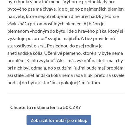
bytu hodia viac a iné menej. Výborné predpoklady pre
bytového psa má čivava. Ide o jedno z najmenších plemien
na svete, ktoré nepotrebuje ani dlhé prechádzky. Horšie
však znáša prítomnosť iných plemien. Aj bišon je
plemenom vhodným do bytu. Ide o hravého píska, ktorý si
vyžaduje pozornosť svojho majiteľa. A tiež pravidelnú
starostlivosť o srsť. Poslednou do psej rodiny je
shetlandská kólia. Učenlivé plemeno, ktoré si v byte nemá
problém rýchlo zvyknúť. Ak si má zvyknúť na deti, mala by
pri nich byť odmala, no s cudzími ľuďmi bude mať problém
asi stále. Shetlandská kólia nemá rada hluk, preto sa skvele
hodí aj do bytu k starším a pokojnejším ľuďom.
Chcete tu reklamu len za 50 CZK?
Zobrazit formulář pro nákup