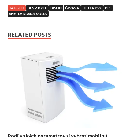
TAGGED
BES V BYTE
BIŠON
ČIVAVA
DETI A PSY
PES
SHETLANDSKÁ KÓLIA
RELATED POSTS
Podľa akých parametrov si vybrať mobilnú