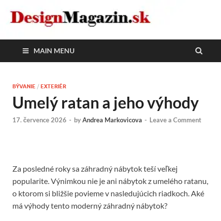
DesignMagazin.sk
Magazín o modernom bývaní
MAIN MENU
BÝVANIE
/
EXTERIÉR
Umelý ratan a jeho výhody
17. července 2026
-
by
Andrea Markovicova
-
Leave a Comment
Za posledné roky sa záhradný nábytok teší veľkej
popularite. Výnimkou nie je ani nábytok z umelého ratanu,
o ktorom si bližšie povieme v nasledujúcich riadkoch. Aké
má výhody tento moderný záhradný nábytok?