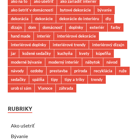
ako na to
ako ušetriť
ako zariadiť interiér
ako šetriť v domácnosti
bytové dekorácie
bývanie
dekorácia
dekorácie
dekorácie do interiéru
diy
dizajn
dom
domácnosť
doplnky
exteriér
farby
hand made
interiér
interiérové dekorácie
interiérové doplnky
interiérové trendy
interiérový dizajn
jar
kožené sedačky
kuchyňa
kvety
kúpeľňa
moderné bývanie
moderný interiér
nábytok
návod
návody
ozdoby
prestavba
príroda
recyklácia
ruže
sedačky
spálňa
tipy
tipy a triky
trendy
urob si sám
Vianoce
záhrada
RUBRIKY
Ako ušetriť
Bývanie