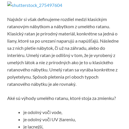
Najskôr si však definujeme rozdiel medzi klasickým
ratanovým nábytkom a nábytkom z umelého ratanu.
Klasický ratan je prírodný materiál, konkrétne sa jedná o
liany, ktoré sa po urezaní naparujú a napúšťajú. Následne
sa z nich pletie nábytok, či už na záhradu, alebo do
interiéru. Umelý ratan je odlišný v tom, že je vyrobený z
umelých látok a nie z prírodných ako je to u klasického
ratanového nábytku. Umelý ratan sa vyrába konkrétne z
polyetelynu. Spôsob pletenia pri oboch typoch
ratanového nábytku je ale rovnaký.
Aké sú výhody umelého ratanu, ktoré stoja za zmienku?
je odolný voči vode,
je odolný voči UV žiareniu,
je lacnejší,