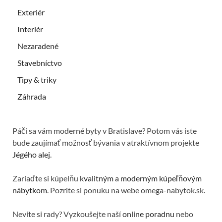
Exteriér
Interiér
Nezaradené
Stavebníctvo
Tipy & triky
Záhrada
Páči sa vám moderné byty v Bratislave? Potom vás iste
bude zaujímať možnosť bývania v atraktívnom projekte
Jégého alej
.
Zariaďte si kúpelňu
kvalitným a moderným kúpeľňovým
nábytkom
. Pozrite si ponuku na webe omega-nabytok.sk.
Nevíte si rady? Vyzkoušejte naší
online poradnu
nebo