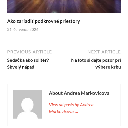
Ako zariadiť podkrovné priestory
31. července 2026
PREVIOUS ARTICLE
NEXT ARTICLE
Sedačka ako solitér?
Na toto si dajte pozor pri
Skvelý nápad
výbere krbu
About Andrea Markovicova
View all posts by Andrea
Markovicova →