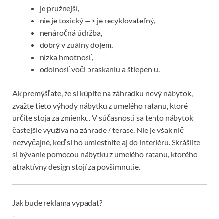
je pružnejší,
nie je toxický —> je recyklovateľný,
nenáročná údržba,
dobrý vizuálny dojem,
nízka hmotnosť,
odolnosť voči praskaniu a štiepeniu.
Ak premýšľate, že si kúpite na záhradku nový nábytok,
zvážte tieto výhody nábytku z umelého ratanu, ktoré
určite stoja za zmienku. V súčasnosti sa tento nábytok
častejšie využíva na záhrade / terase. Nie je však nič
nezvyčajné, keď si ho umiestnite aj do interiéru. Skrášlite
si bývanie pomocou nábytku z umelého ratanu, ktorého
atraktívny design stojí za povšimnutie.
Jak bude reklama vypadat?
-