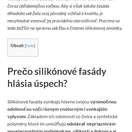
čoraz obľúbenejšou voľbou. Aby si však takáto fasáda
dlhodobo udržala svoj pôvodný vzhľad a kvalitu, je
nevyhnutné venovať jej pravidelnú starostlivosť. Pozrime sa
teda bližšie na správnu údržbu a čistenie silikónovej omietky.
Obsah
[
hide
]
Prečo silikónové fasády
hlásia úspech?
Silikónové fasády vynikajú hlavne svojou
výnimočnou
odolnosťou voči rôznym vnútorným i vonkajším
vplyvom
. Základom ich odolnosti sú živice a syntetické
polyméry, ktoré im umožňujú
odolávať nepriaznivým
poveternostným podmienkam, vlhkosti a dokonca aj