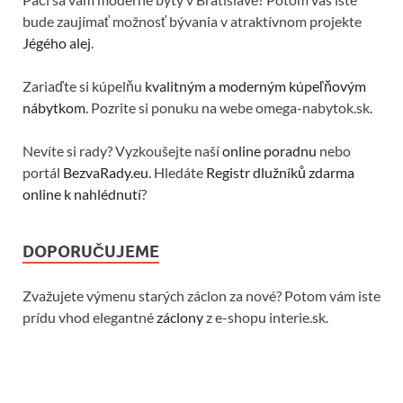
bude zaujímať možnosť bývania v atraktívnom projekte
Jégého alej
.
Zariaďte si kúpelňu
kvalitným a moderným kúpeľňovým
nábytkom
. Pozrite si ponuku na webe omega-nabytok.sk.
Nevíte si rady? Vyzkoušejte naší
online poradnu
nebo
portál
BezvaRady.eu
. Hledáte
Registr dlužníků zdarma
online k nahlédnutí
?
DOPORUČUJEME
Zvažujete výmenu starých záclon za nové? Potom vám iste
prídu vhod elegantné
záclony
z e-shopu interie.sk.