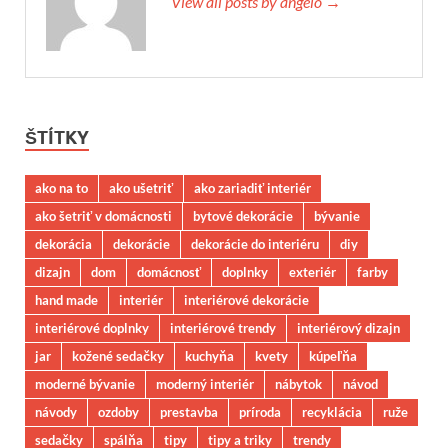
View all posts by angelo →
ŠTÍTKY
ako na to
ako ušetriť
ako zariadiť interiér
ako šetriť v domácnosti
bytové dekorácie
bývanie
dekorácia
dekorácie
dekorácie do interiéru
diy
dizajn
dom
domácnosť
doplnky
exteriér
farby
hand made
interiér
interiérové dekorácie
interiérové doplnky
interiérové trendy
interiérový dizajn
jar
kožené sedačky
kuchyňa
kvety
kúpeľňa
moderné bývanie
moderný interiér
nábytok
návod
návody
ozdoby
prestavba
príroda
recyklácia
ruže
sedačky
spálňa
tipy
tipy a triky
trendy