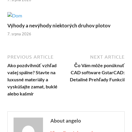
Výhody a nevýhody niektorých druhov plotov
7. srpna 2026
PREVIOUS ARTICLE
NEXT ARTICLE
Ako pozdvihnúť vzhľad
Čo Vám môže ponúknuť
vašej spálne? Stavte na
CAD software GstarCAD:
luxusné materiály a
Detailné Prehľady Funkcií
vyskúšajte zamat, buklé
alebo kašmír
About angelo