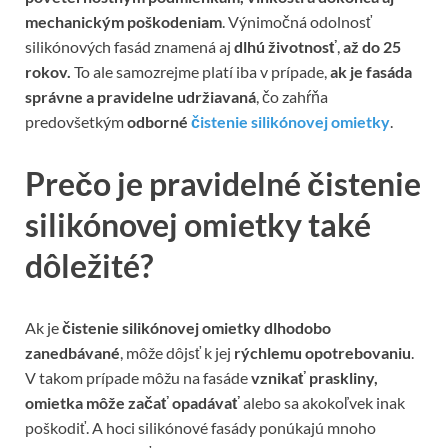
mechanickým poškodeniam
. Výnimočná odolnosť
silikónových fasád znamená aj
dlhú životnosť
,
až do 25
rokov.
To ale samozrejme platí iba v prípade,
ak je fasáda
správne a pravidelne udržiavaná
, čo zahŕňa
predovšetkým
odborné
čistenie silikónovej omietky
.
Prečo je pravidelné čistenie
silikónovej omietky také
dôležité?
Ak je
čistenie silikónovej omietky dlhodobo
zanedbávané
, môže dôjsť k jej
rýchlemu opotrebovaniu
.
V takom prípade môžu na fasáde
vznikať praskliny,
omietka môže začať opadávať
alebo sa akokoľvek inak
poškodiť. A hoci silikónové fasády ponúkajú mnoho