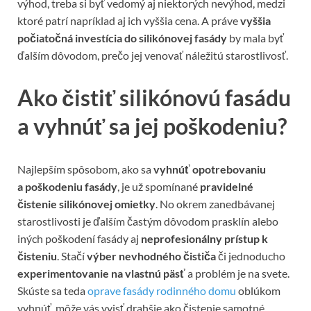
výhod, treba si byť vedomý aj niektorých nevýhod, medzi
ktoré patrí napríklad aj ich vyššia cena. A práve
vyššia
počiatočná investícia do silikónovej fasády
by mala byť
ďalším dôvodom, prečo jej venovať náležitú starostlivosť.
Ako čistiť silikónovú fasádu
a vyhnúť sa jej poškodeniu?
Najlepším spôsobom, ako sa
vyhnúť opotrebovaniu
a poškodeniu fasády
, je už spomínané
pravidelné
čistenie silikónovej omietky
. No okrem zanedbávanej
starostlivosti je ďalším častým dôvodom prasklín alebo
iných poškodení fasády aj
neprofesionálny prístup k
čisteniu
. Stačí
výber nevhodného čističa
či jednoducho
experimentovanie na vlastnú päsť
a problém je na svete.
Skúste sa teda
oprave fasády rodinného domu
oblúkom
vyhnúť, môže vás vyjsť drahšie ako čistenie samotné