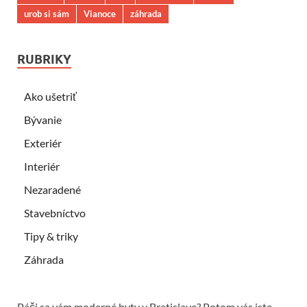
urob si sám
Vianoce
záhrada
RUBRIKY
Ako ušetriť
Bývanie
Exteriér
Interiér
Nezaradené
Stavebníctvo
Tipy & triky
Záhrada
Páči sa vám moderné byty v Bratislave? Potom vás iste