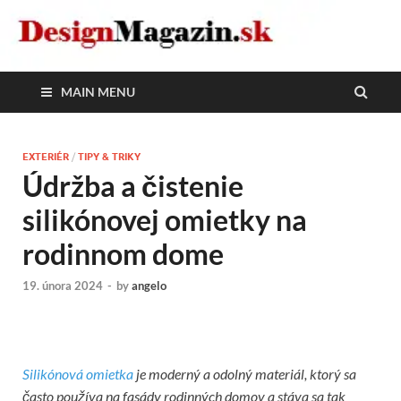
DesignMagazin.sk
Magazín o modernom bývaní
MAIN MENU
EXTERIÉR
/
TIPY & TRIKY
Údržba a čistenie
silikónovej omietky na
rodinnom dome
19. února 2024
-
by
angelo
Silikónová omietka
je moderný a odolný materiál, ktorý sa
často používa na fasády rodinných domov a stáva sa tak