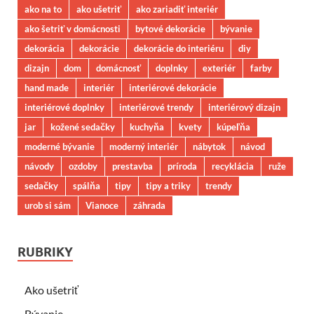
ako na to
ako ušetriť
ako zariadiť interiér
ako šetriť v domácnosti
bytové dekorácie
bývanie
dekorácia
dekorácie
dekorácie do interiéru
diy
dizajn
dom
domácnosť
doplnky
exteriér
farby
hand made
interiér
interiérové dekorácie
interiérové doplnky
interiérové trendy
interiérový dizajn
jar
kožené sedačky
kuchyňa
kvety
kúpeľňa
moderné bývanie
moderný interiér
nábytok
návod
návody
ozdoby
prestavba
príroda
recyklácia
ruže
sedačky
spálňa
tipy
tipy a triky
trendy
urob si sám
Vianoce
záhrada
RUBRIKY
Ako ušetriť
Bývanie