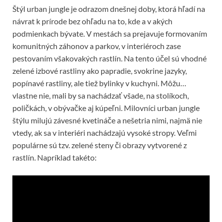
Štýl urban jungle je odrazom dnešnej doby, ktorá hľadí na
návrat k prírode bez ohľadu na to, kde a v akých
podmienkach bývate. V mestách sa prejavuje formovaním
komunitných záhonov a parkov, v interiéroch zase
pestovaním všakovakých rastlín. Na tento účel sú vhodné
zelené izbové rastliny ako papradie, svokrine jazyky,
popínavé rastliny, ale tiež bylinky v kuchyni. Môžu…
vlastne nie, mali by sa nachádzať všade, na stolíkoch,
poličkách, v obývačke aj kúpeľni. Milovníci urban jungle
štýlu milujú závesné kvetináče a nešetria nimi, najmä nie
vtedy, ak sa v interiéri nachádzajú vysoké stropy. Veľmi
populárne sú tzv. zelené steny či obrazy vytvorené z
rastlín. Napríklad takéto: