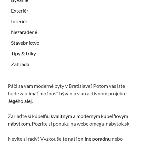
Exteriér
Interiér
Nezaradené
Stavebníctvo
Tipy & triky
Záhrada
Páči sa vám moderné byty v Bratislave? Potom vás iste
bude zaujímať možnosť bývania v atraktívnom projekte
Jégého alej
.
Zariaďte si kúpelňu
kvalitným a moderným kúpeľňovým
nábytkom
. Pozrite si ponuku na webe omega-nabytok.sk.
Nevíte si rady? Vyzkoušejte naší
online poradnu
nebo