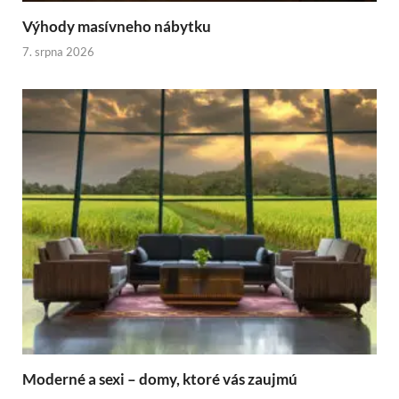
Výhody masívneho nábytku
7. srpna 2026
Moderné a sexi – domy, ktoré vás zaujmú