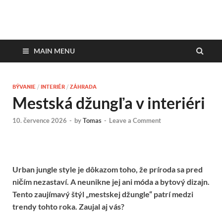
DesignMagazin.sk
Magazín o modernom bývaní
MAIN MENU
BÝVANIE
/
INTERIÉR
/
ZÁHRADA
Mestská džungľa v interiéri
10. července 2026
-
by
Tomas
-
Leave a Comment
Urban jungle style je dôkazom toho, že príroda sa pred
ničím nezastaví. A neunikne jej ani móda a bytový dizajn.
Tento zaujímavý štýl „mestskej džungle“ patrí medzi
trendy tohto roka. Zaujal aj vás?