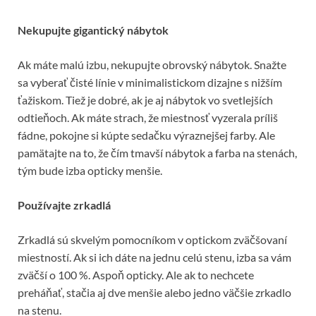
Nekupujte gigantický nábytok
Ak máte malú izbu, nekupujte obrovský nábytok. Snažte
sa vyberať čisté línie v minimalistickom dizajne s nižším
ťažiskom. Tiež je dobré, ak je aj nábytok vo svetlejších
odtieňoch. Ak máte strach, že miestnosť vyzerala príliš
fádne, pokojne si kúpte sedačku výraznejšej farby. Ale
pamätajte na to, že čím tmavší nábytok a farba na stenách,
tým bude izba opticky menšie.
Používajte zrkadlá
Zrkadlá sú skvelým pomocníkom v optickom zväčšovaní
miestností. Ak si ich dáte na jednu celú stenu, izba sa vám
zväčší o 100 %. Aspoň opticky. Ale ak to nechcete
preháňať, stačia aj dve menšie alebo jedno väčšie zrkadlo
na stenu.