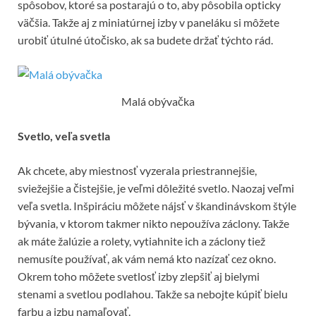
spôsobov, ktoré sa postarajú o to, aby pôsobila opticky
väčšia. Takže aj z miniatúrnej izby v paneláku si môžete
urobiť útulné útočisko, ak sa budete držať týchto rád.
Malá obývačka
Svetlo, veľa svetla
Ak chcete, aby miestnosť vyzerala priestrannejšie,
sviežejšie a čistejšie, je veľmi dôležité svetlo. Naozaj veľmi
veľa svetla. Inšpiráciu môžete nájsť v škandinávskom štýle
bývania, v ktorom takmer nikto nepoužíva záclony. Takže
ak máte žalúzie a rolety, vytiahnite ich a záclony tiež
nemusíte používať, ak vám nemá kto nazízať cez okno.
Okrem toho môžete svetlosť izby zlepšiť aj bielymi
stenami a svetlou podlahou. Takže sa nebojte kúpiť bielu
farbu a izbu namaľovať.