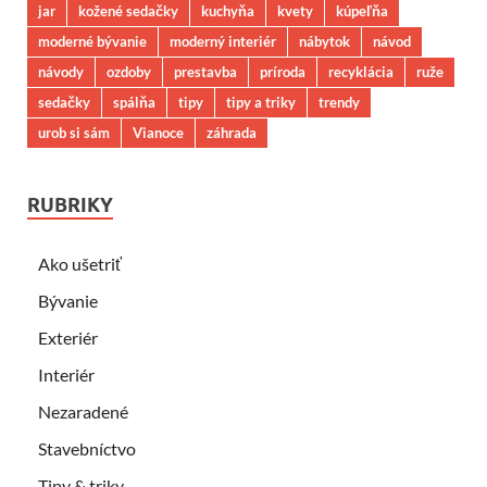
jar
kožené sedačky
kuchyňa
kvety
kúpeľňa
moderné bývanie
moderný interiér
nábytok
návod
návody
ozdoby
prestavba
príroda
recyklácia
ruže
sedačky
spálňa
tipy
tipy a triky
trendy
urob si sám
Vianoce
záhrada
RUBRIKY
Ako ušetriť
Bývanie
Exteriér
Interiér
Nezaradené
Stavebníctvo
Tipy & triky