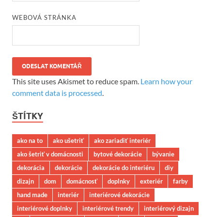
WEBOVÁ STRÁNKA
This site uses Akismet to reduce spam.
Learn how your
comment data is processed
.
ŠTÍTKY
ako na to
ako ušetriť
ako zariadiť interiér
ako šetriť v domácnosti
bytové dekorácie
bývanie
dekorácia
dekorácie
dekorácie do interiéru
diy
dizajn
dom
domácnosť
doplnky
exteriér
farby
hand made
interiér
interiérové dekorácie
interiérové doplnky
interiérové trendy
interiérový dizajn