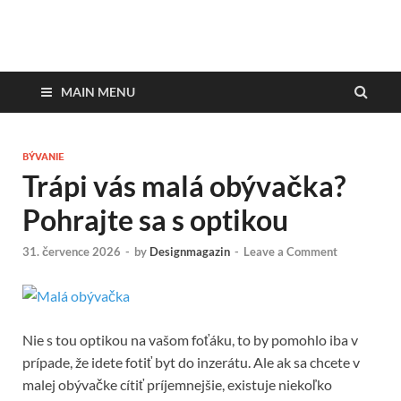
DesignMagazin.sk
Magazín o modernom bývaní
MAIN MENU
BÝVANIE
Trápi vás malá obývačka?
Pohrajte sa s optikou
31. července 2026
-
by
Designmagazin
-
Leave a Comment
Nie s tou optikou na vašom foťáku, to by pomohlo iba v
prípade, že idete fotiť byt do inzerátu. Ale ak sa chcete v
malej obývačke cítiť príjemnejšie, existuje niekoľko