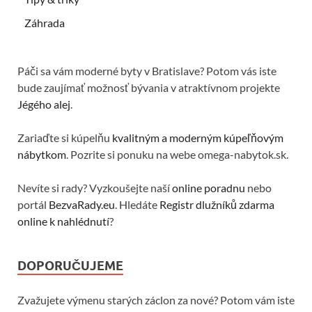
Záhrada
Páči sa vám moderné byty v Bratislave? Potom vás iste
bude zaujímať možnosť bývania v atraktívnom projekte
Jégého alej
.
Zariaďte si kúpelňu
kvalitným a moderným kúpeľňovým
nábytkom
. Pozrite si ponuku na webe omega-nabytok.sk.
Nevíte si rady? Vyzkoušejte naší
online poradnu
nebo
portál
BezvaRady.eu
. Hledáte
Registr dlužníků zdarma
online k nahlédnutí
?
DOPORUČUJEME
Zvažujete výmenu starých záclon za nové? Potom vám iste