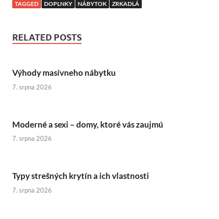
TAGGED
DOPLNKY
NÁBYTOK
ZRKADLÁ
RELATED POSTS
Výhody masívneho nábytku
7. srpna 2026
Moderné a sexi – domy, ktoré vás zaujmú
7. srpna 2026
Typy strešných krytín a ich vlastnosti
7. srpna 2026