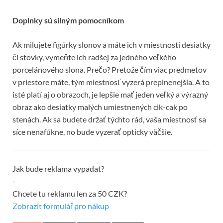
Doplnky sú silným pomocníkom
Ak milujete figúrky slonov a máte ich v miestnosti desiatky
či stovky, vymeňte ich radšej za jedného veľkého
porcelánového slona. Prečo? Pretože čím viac predmetov
v priestore máte, tým miestnosť vyzerá preplnenejšia. A to
isté platí aj o obrazoch, je lepšie mať jeden veľký a výrazný
obraz ako desiatky malých umiestnených cik-cak po
stenách. Ak sa budete držať týchto rád, vaša miestnosť sa
síce nenafúkne, no bude vyzerať opticky väčšie.
Jak bude reklama vypadat?
-
Chcete tu reklamu len za 50 CZK?
Zobrazit formulář pro nákup