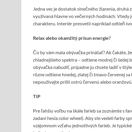
Jedna vec je dostatok slnečného žiarenia, druhá
využívaná hlavne vo večerných hodinách. Vtedy je 
charakteru. Interiér presvetlí napríklad odtieň ivo
Relax alebo okamžitý prísun energie?
Čo by vám mala obývačka prinášať? Ak čakáte, že b
chladnejšieho spektra – odtiene modrej či šedej by
obývačka nabudiť, prípadne ju chcete ladiť v štýle
rôzne odtiene hnedej, zlatej či tmavo červenej s
nepoužívajte príliš ostrú červenú alebo oranžovú
TIP
Pre ľahšiu voľbu na škále farieb sa zoznámte s 
zadaní hesla color wheel). Aby ste vedeli farby 
vzájomnom vzťahu jednotlivých farieb. Je typické,