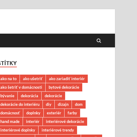
ŠTÍTKY
ako na to
ako ušetriť
ako zariadiť interiér
ako šetriť v domácnosti
bytové dekorácie
bývanie
dekorácia
dekorácie
dekorácie do interiéru
diy
dizajn
dom
domácnosť
doplnky
exteriér
farby
hand made
interiér
interiérové dekorácie
interiérové doplnky
interiérové trendy