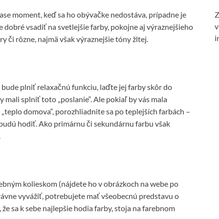
Z
 zase moment, keď sa ho obývačke nedostáva, prípadne je
v
dobré vsadiť na svetlejšie farby, pokojne aj výraznejšieho
i
ry či rôzne, najmä však výraznejšie tóny žltej.
ude plniť relaxačnú funkciu, laďte jej farby skôr do
 mali splniť toto „poslanie“. Ale pokiaľ by vás mala
 „teplo domova“, porozhliadnite sa po teplejších farbách –
a budú hodiť. Ako primárnu či sekundárnu farbu však
.
farebným kolieskom (nájdete ho v obrázkoch na webe po
správne vyvážiť, potrebujete mať všeobecnú predstavu o
 že sa k sebe najlepšie hodia farby, stoja na farebnom