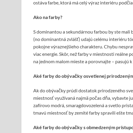
ostáva farbe, ktorá má celý výraz interiéru podčia
Ako na farby?
S dominantou a sekundárnou farbou by ste mali by
(no dominantná zvlášť) udajú celému interiéru tón 
pokojne výraznejšieho charakteru. Chybu nespravít
viac energie. Skôr, než farby v miestnosti reálne 
na jednom malom mieste a porovnajte – pasujú k 
Aké farby do obývačky osvetlenej prirodzený
Ak do obývačky prúdi dostatok prirodzeného svet
miestnosť využívaná najmä počas dňa, vybavte ju 
zafírovo modrá, smaragdovozelená a svetlo prist
tmavú miestnosť by zemité farby spravili ešte tm
Aké farby do obývačky s obmedzeným prístupo