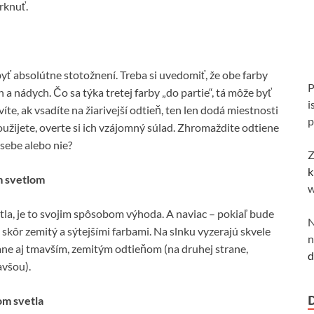
rknuť.
ť absolútne stotožnení. Treba si uvedomiť, že obe farby
P
a nádych. Čo sa týka tretej farby „do partie“, tá môže byť
i
e, ak vsadíte na žiarivejší odtieň, ten len dodá miestnosti
p
použijete, overte si ich vzájomný súlad. Zhromaždite odtiene
sebe alebo nie?
Z
k
m svetlom
w
la, je to svojim spôsobom výhoda. A naviac – pokiaľ bude
N
skôr zemitý a sýtejšími farbami. Na slnku vyzerajú skvele
n
ane aj tmavším, zemitým odtieňom (na druhej strane,
d
avšou).
m svetla