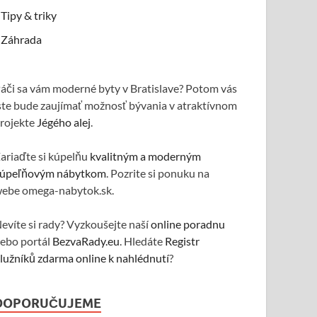
Tipy & triky
Záhrada
áči sa vám moderné byty v Bratislave? Potom vás
ste bude zaujímať možnosť bývania v atraktívnom
rojekte
Jégého alej
.
ariaďte si kúpelňu
kvalitným a moderným
úpeľňovým nábytkom
. Pozrite si ponuku na
ebe omega-nabytok.sk.
evíte si rady? Vyzkoušejte naší
online poradnu
ebo portál
BezvaRady.eu
. Hledáte
Registr
lužníků zdarma online k nahlédnutí
?
DOPORUČUJEME