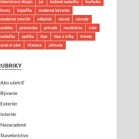
interiérový dizajn
jar
kožené sedačky
kuchyňa
kvety
kúpeľňa
moderné bývanie
moderný interiér
nábytok
návod
návody
ozdoby
prestavba
príroda
recyklácia
ruže
sedačky
spálňa
tipy
tipy a triky
trendy
urob si sám
Vianoce
záhrada
RUBRIKY
Ako ušetriť
Bývanie
Exteriér
Interiér
Nezaradené
Stavebníctvo