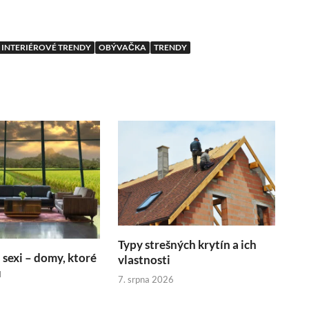
INTERIÉROVÉ TRENDY
OBÝVAČKA
TRENDY
Typy strešných krytín a ich
sexi – domy, ktoré
vlastnosti
ú
7. srpna 2026