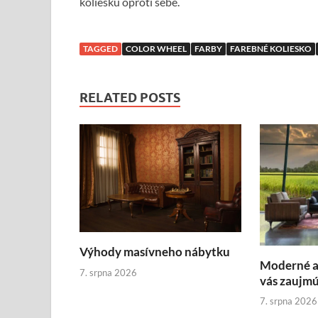
koliesku oproti sebe.
TAGGED
COLOR WHEEL
FARBY
FAREBNÉ KOLIESKO
RELATED POSTS
Výhody masívneho nábytku
Moderné a 
7. srpna 2026
vás zaujm
7. srpna 2026