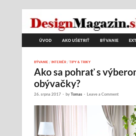
DesignMagazin.s
Magazín o modernom bývaní
ÚVOD
AKO UŠETRIŤ
BÝVANIE
EXT
BÝVANIE
/
INTERIÉR
/
TIPY & TRIKY
Ako sa pohrať s výberom
obývačky?
26. srpna 2017
-
by
Tomas
-
Leave a Comment