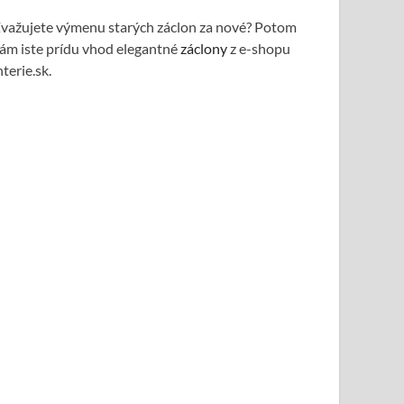
važujete výmenu starých záclon za nové? Potom
ám iste prídu vhod elegantné
záclony
z e-shopu
nterie.sk.