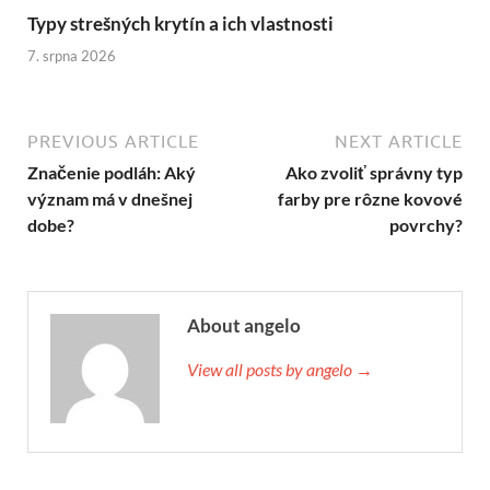
Typy strešných krytín a ich vlastnosti
7. srpna 2026
PREVIOUS ARTICLE
NEXT ARTICLE
Značenie podláh: Aký
Ako zvoliť správny typ
význam má v dnešnej
farby pre rôzne kovové
dobe?
povrchy?
About angelo
View all posts by angelo →