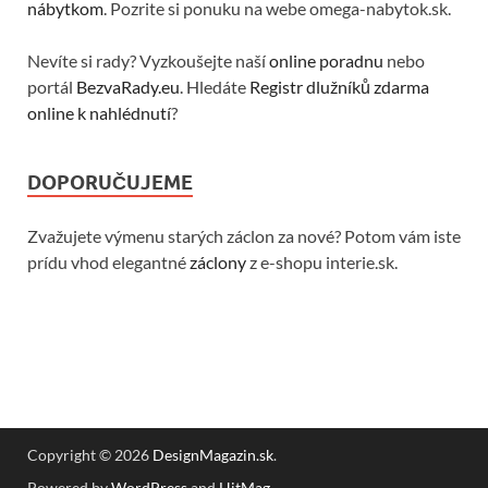
nábytkom
. Pozrite si ponuku na webe omega-nabytok.sk.
Nevíte si rady? Vyzkoušejte naší
online poradnu
nebo
portál
BezvaRady.eu
. Hledáte
Registr dlužníků zdarma
online k nahlédnutí
?
DOPORUČUJEME
Zvažujete výmenu starých záclon za nové? Potom vám iste
prídu vhod elegantné
záclony
z e-shopu interie.sk.
Copyright © 2026
DesignMagazin.sk
.
Powered by
WordPress
and
HitMag
.