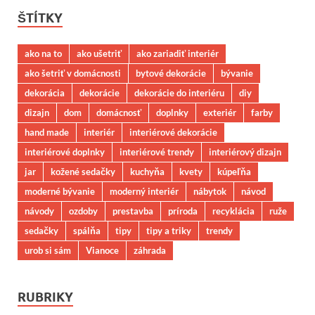
ŠTÍTKY
ako na to
ako ušetriť
ako zariadiť interiér
ako šetriť v domácnosti
bytové dekorácie
bývanie
dekorácia
dekorácie
dekorácie do interiéru
diy
dizajn
dom
domácnosť
doplnky
exteriér
farby
hand made
interiér
interiérové dekorácie
interiérové doplnky
interiérové trendy
interiérový dizajn
jar
kožené sedačky
kuchyňa
kvety
kúpeľňa
moderné bývanie
moderný interiér
nábytok
návod
návody
ozdoby
prestavba
príroda
recyklácia
ruže
sedačky
spálňa
tipy
tipy a triky
trendy
urob si sám
Vianoce
záhrada
RUBRIKY