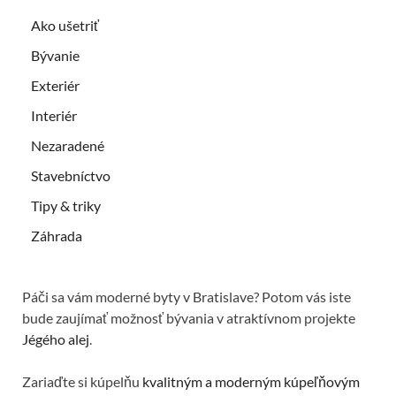
Ako ušetriť
Bývanie
Exteriér
Interiér
Nezaradené
Stavebníctvo
Tipy & triky
Záhrada
Páči sa vám moderné byty v Bratislave? Potom vás iste
bude zaujímať možnosť bývania v atraktívnom projekte
Jégého alej
.
Zariaďte si kúpelňu
kvalitným a moderným kúpeľňovým