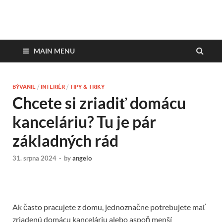
DesignMagazin.sk
Magazín o modernom bývaní
MAIN MENU
BÝVANIE
/
INTERIÉR
/
TIPY & TRIKY
Chcete si zriadiť domácu
kanceláriu? Tu je pár
základných rád
31. srpna 2024
-
by
angelo
Ak často pracujete z domu, jednoznačne potrebujete mať
zriadenú domácu kanceláriu alebo aspoň menší