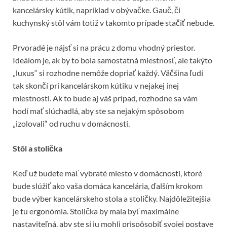
kancelársky kútik, napríklad v obývačke. Gauč, či
kuchynský stôl vám totiž v takomto prípade stačiť nebude.
Prvoradé je nájsť si na prácu z domu vhodný priestor.
Ideálom je, ak by to bola samostatná miestnosť, ale takýto
„luxus“ si rozhodne nemôže dopriať každý. Väčšina ľudí
tak skončí pri kancelárskom kútiku v nejakej inej
miestnosti. Ak to bude aj váš prípad, rozhodne sa vám
hodí mať slúchadlá, aby ste sa nejakým spôsobom
„izolovali“ od ruchu v domácnosti.
Stôl a stolička
Keď už budete mať vybraté miesto v domácnosti, ktoré
bude slúžiť ako vaša domáca kancelária, ďalším krokom
bude výber kancelárskeho stola a stoličky. Najdôležitejšia
je tu ergonómia. Stolička by mala byť maximálne
nastaviteľná, aby ste si ju mohli prispôsobiť svojej postave