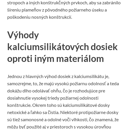
stropoch a iných konštrukčných prvkoch, aby sa zabránilo
šíreniu plameňov z pôvodného požiarneho úseku a
poškodeniu nosných konštrukcií.
Výhody
kalciumsilikátových dosiek
oproti iným materiálom
Jednou z hlavných výhod dosiek z kalciumsilikátu je,
samozrejme, to, že majú vysokú požiarnu odolnosť a teda
dokážu dlho odolávať ohňu, čo je rozhodujúce pre
dosiahnutie vysokej triedy požiarnej odolnosti
konštrukcie. Okrem toho sú kalciumsilikátové dosky
netoxické a ľahko sa čistia. Niektoré protipožiarne dosky
sú tiež samonosné a odolné voči vlhkosti, čo znamená, že
môžu byť použité aj v priestoroch s vysokou úrovňou