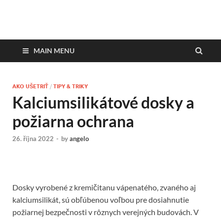
DesignMagazin.sk
Magazín o modernom bývaní
MAIN MENU
AKO UŠETRIŤ
/
TIPY & TRIKY
Kalciumsilikátové dosky a
požiarna ochrana
26. října 2022
-
by
angelo
Dosky vyrobené z kremičitanu vápenatého, zvaného aj
kalciumsilikát, sú obľúbenou voľbou pre dosiahnutie
požiarnej bezpečnosti v rôznych verejných budovách. V