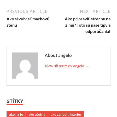
PREVIOUS ARTICLE
NEXT ARTICLE
Ako si vybrať machovú
Ako pripraviť strechu na
stenu
zimu? Toto sú naše tipy a
odporúčania!
About angelo
View all posts by angelo →
ŠTÍTKY
ako na to
ako ušetriť
ako zariadiť interiér