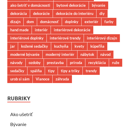
ako šetriť v domácnosti
bytové dekorácie
bývanie
dekorácia
dekorácie
dekorácie do interiéru
diy
dizajn
dom
domácnosť
doplnky
exteriér
farby
hand made
interiér
interiérové dekorácie
interiérové doplnky
interiérové trendy
interiérový dizajn
jar
kožené sedačky
kuchyňa
kvety
kúpeľňa
moderné bývanie
moderný interiér
nábytok
návod
návody
ozdoby
prestavba
príroda
recyklácia
ruže
sedačky
spálňa
tipy
tipy a triky
trendy
urob si sám
Vianoce
záhrada
RUBRIKY
Ako ušetriť
Bývanie