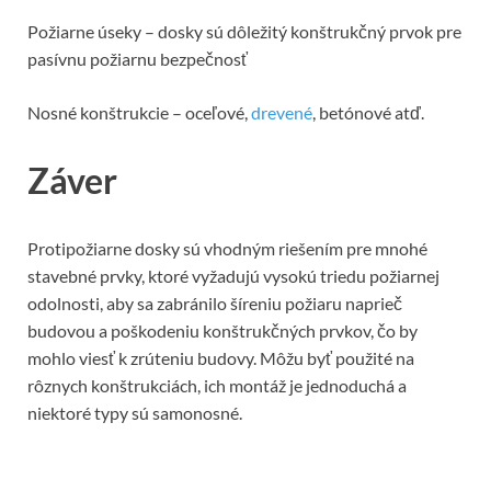
Požiarne úseky – dosky sú dôležitý konštrukčný prvok pre
pasívnu požiarnu bezpečnosť
Nosné konštrukcie – oceľové,
drevené
, betónové atď.
Záver
Protipožiarne dosky sú vhodným riešením pre mnohé
stavebné prvky, ktoré vyžadujú vysokú triedu požiarnej
odolnosti, aby sa zabránilo šíreniu požiaru naprieč
budovou a poškodeniu konštrukčných prvkov, čo by
mohlo viesť k zrúteniu budovy. Môžu byť použité na
rôznych konštrukciách, ich montáž je jednoduchá a
niektoré typy sú samonosné.