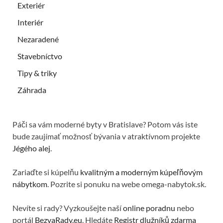
Exteriér
Interiér
Nezaradené
Stavebníctvo
Tipy & triky
Záhrada
Páči sa vám moderné byty v Bratislave? Potom vás iste
bude zaujímať možnosť bývania v atraktívnom projekte
Jégého alej
.
Zariaďte si kúpelňu
kvalitným a moderným kúpeľňovým
nábytkom
. Pozrite si ponuku na webe omega-nabytok.sk.
Nevíte si rady? Vyzkoušejte naší
online poradnu
nebo
portál
BezvaRady.eu
. Hledáte
Registr dlužníků zdarma