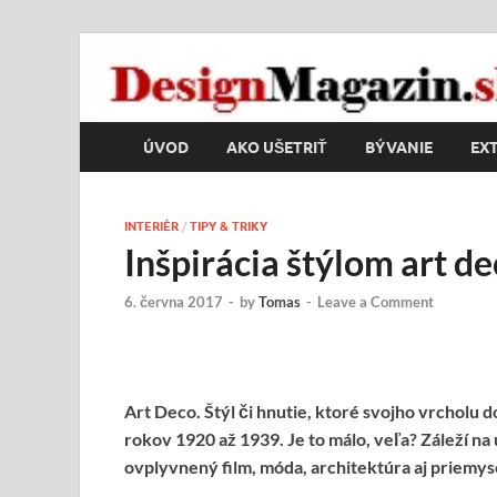
DesignMagazin.s
Magazín o modernom bývaní
ÚVOD
AKO UŠETRIŤ
BÝVANIE
EXT
INTERIÉR
/
TIPY & TRIKY
Inšpirácia štýlom art d
6. června 2017
-
by
Tomas
-
Leave a Comment
Art Deco. Štýl či hnutie, ktoré svojho vrcholu d
rokov 1920 až 1939. Je to málo, veľa? Záleží na 
ovplyvnený film, móda, architektúra aj priemys