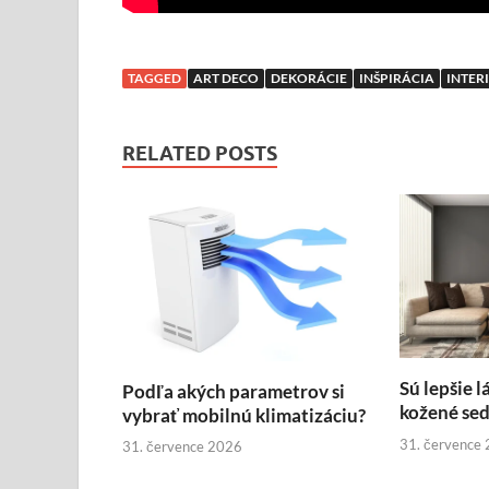
TAGGED
ART DECO
DEKORÁCIE
INŠPIRÁCIA
INTER
RELATED POSTS
Sú lepšie l
Podľa akých parametrov si
kožené se
vybrať mobilnú klimatizáciu?
31. července
31. července 2026