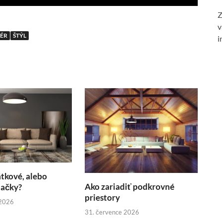
Z
v
IÉR
ŠTÝL
i
átkové, alebo
Ako zariadiť podkrovné
dačky?
priestory
 2026
31. července 2026