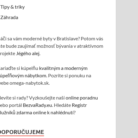
Tipy & triky
Záhrada
áči sa vám moderné byty v Bratislave? Potom vás
ste bude zaujímať možnosť bývania v atraktívnom
rojekte
Jégého alej
.
ariaďte si kúpelňu
kvalitným a moderným
úpeľňovým nábytkom
. Pozrite si ponuku na
ebe omega-nabytok.sk.
evíte si rady? Vyzkoušejte naší
online poradnu
ebo portál
BezvaRady.eu
. Hledáte
Registr
lužníků zdarma online k nahlédnutí
?
DOPORUČUJEME