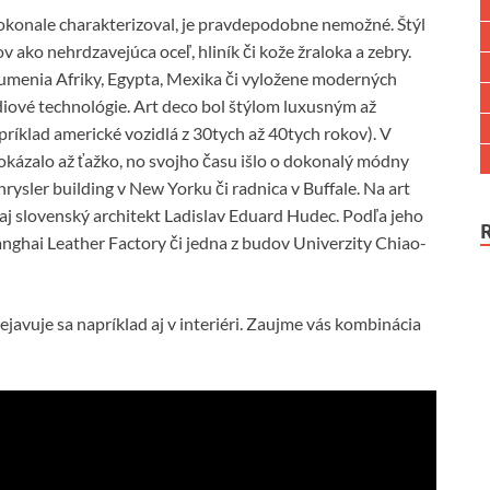
dokonale charakterizoval, je pravdepodobne nemožné. Štýl
 ako nehrdzavejúca oceľ, hliník či kože žraloka a zebry.
 z umenia Afriky, Egypta, Mexika či vyložene moderných
ádiové technológie. Art deco bol štýlom luxusným až
ríklad americké vozidlá z 30tych až 40tych rokov). V
okázalo až ťažko, no svojho času išlo o dokonalý módny
rysler building v New Yorku či radnica v Buffale. Na art
 aj slovenský architekt Ladislav Eduard Hudec. Podľa jeho
nghai Leather Factory či jedna z budov Univerzity Chiao-
javuje sa napríklad aj v interiéri. Zaujme vás kombinácia