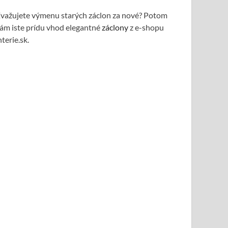
važujete výmenu starých záclon za nové? Potom
ám iste prídu vhod elegantné
záclony
z e-shopu
nterie.sk.