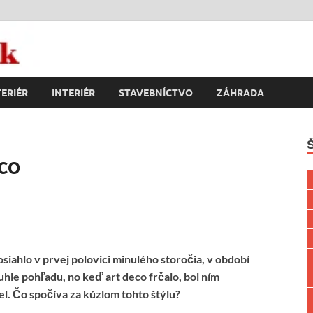
k
ERIÉR
INTERIÉR
STAVEBNÍCTVO
ZÁHRADA
eco
osiahlo v prvej polovici minulého storočia, v období
uhle pohľadu, no keď art deco frčalo, bol ním
el. Čo spočíva za kúzlom tohto štýlu?