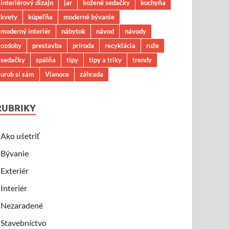
interiérový dizajn
jar
kožené sedačky
kuchyňa
kvety
kúpeľňa
moderné bývanie
moderný interiér
nábytok
návod
návody
ozdoby
prestavba
príroda
recyklácia
ruže
sedačky
spálňa
tipy
tipy a triky
trendy
urob si sám
Vianoce
záhrada
RUBRIKY
Ako ušetriť
Bývanie
Exteriér
Interiér
Nezaradené
Stavebníctvo