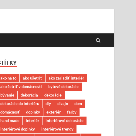
ŠTÍTKY
ako na to
ako ušetriť
ako zariadiť interiér
ako šetriť v domácnosti
bytové dekorácie
bývanie
dekorácia
dekorácie
dekorácie do interiéru
diy
dizajn
dom
domácnosť
doplnky
exteriér
farby
hand made
interiér
interiérové dekorácie
interiérové doplnky
interiérové trendy