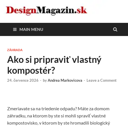
DesignMagazin.sk
Magazín o modernom bývaní
MAIN MENU
ZÁHRADA
Ako si pripraviť vlastný
kompostér?
24. července 2026
-
by
Andrea Markovicova
-
Leave a Comment
Zmeriavate sa na triedenie odpadu? Máte za domom
záhradku, na ktorom by ste si mohli spraviť vlastné
kompostovisko, v ktorom by ste hromadili biologický