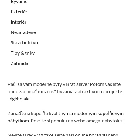
Bývanie
Exteriér
Interiér
Nezaradené
Stavebníctvo
Tipy & triky
Záhrada
Páči sa vám moderné byty v Bratislave? Potom vás iste
bude zaujímať možnosť bývania v atraktívnom projekte
Jégého alej
.
Zariaďte si kúpelňu
kvalitným a moderným kúpeľňovým
nábytkom
. Pozrite si ponuku na webe omega-nabytok.sk.
Nevíte si rady? Vyzkoušejte naší
online poradnu
nebo