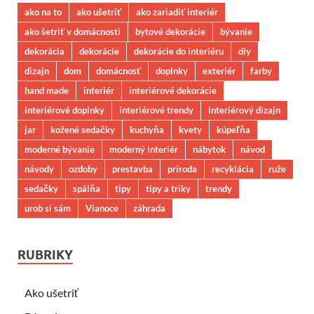
ako na to
ako ušetriť
ako zariadiť interiér
ako šetriť v domácnosti
bytové dekorácie
bývanie
dekorácia
dekorácie
dekorácie do interiéru
diy
dizajn
dom
domácnosť
doplnky
exteriér
farby
hand made
interiér
interiérové dekorácie
interiérové doplnky
interiérové trendy
interiérový dizajn
jar
kožené sedačky
kuchyňa
kvety
kúpeľňa
moderné bývanie
moderný interiér
nábytok
návod
návody
ozdoby
prestavba
príroda
recyklácia
ruže
sedačky
spálňa
tipy
tipy a triky
trendy
urob si sám
Vianoce
záhrada
RUBRIKY
Ako ušetriť