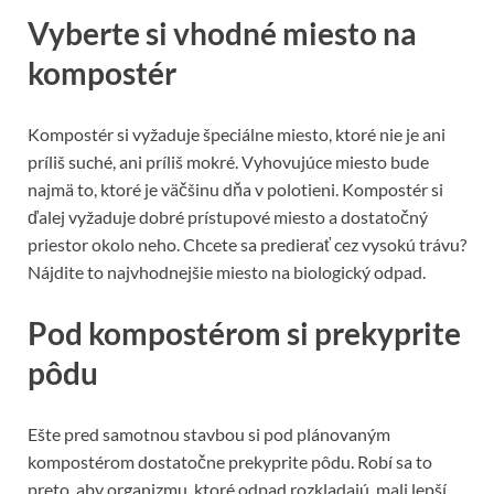
Vyberte si vhodné miesto na
kompostér
Kompostér si vyžaduje špeciálne miesto, ktoré nie je ani
príliš suché, ani príliš mokré. Vyhovujúce miesto bude
najmä to, ktoré je väčšinu dňa v polotieni. Kompostér si
ďalej vyžaduje dobré prístupové miesto a dostatočný
priestor okolo neho. Chcete sa predierať cez vysokú trávu?
Nájdite to najvhodnejšie miesto na biologický odpad.
Pod kompostérom si prekyprite
pôdu
Ešte pred samotnou stavbou si pod plánovaným
kompostérom dostatočne prekyprite pôdu. Robí sa to
preto, aby organizmu, ktoré odpad rozkladajú, mali lepší