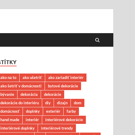
ŠTÍTKY
ako na to
ako ušetriť
ako zariadiť interiér
ako šetriť v domácnosti
bytové dekorácie
bývanie
dekorácia
dekorácie
dekorácie do interiéru
diy
dizajn
dom
domácnosť
doplnky
exteriér
farby
hand made
interiér
interiérové dekorácie
interiérové doplnky
interiérové trendy