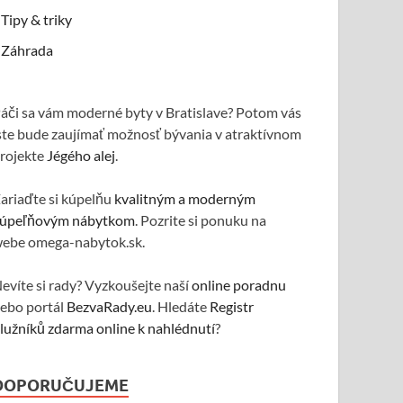
Tipy & triky
Záhrada
áči sa vám moderné byty v Bratislave? Potom vás
ste bude zaujímať možnosť bývania v atraktívnom
rojekte
Jégého alej
.
ariaďte si kúpelňu
kvalitným a moderným
úpeľňovým nábytkom
. Pozrite si ponuku na
ebe omega-nabytok.sk.
evíte si rady? Vyzkoušejte naší
online poradnu
ebo portál
BezvaRady.eu
. Hledáte
Registr
lužníků zdarma online k nahlédnutí
?
DOPORUČUJEME