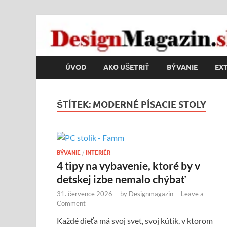
DesignMagazin.s
Magazín o modernom bývaní
ÚVOD
AKO UŠETRIŤ
BÝVANIE
EXT
ŠTÍTEK:
MODERNÉ PÍSACIE STOLY
BÝVANIE
/
INTERIÉR
4 tipy na vybavenie, ktoré by v
detskej izbe nemalo chýbať
31. července 2026
-
by
Designmagazin
-
Leave a
Comment
Každé dieťa má svoj svet, svoj kútik, v ktorom