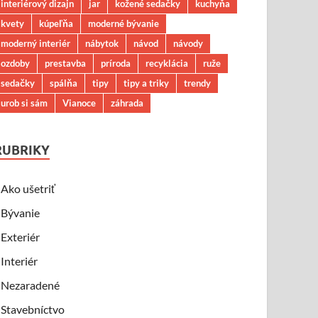
interiérový dizajn
jar
kožené sedačky
kuchyňa
kvety
kúpeľňa
moderné bývanie
moderný interiér
nábytok
návod
návody
ozdoby
prestavba
príroda
recyklácia
ruže
sedačky
spálňa
tipy
tipy a triky
trendy
urob si sám
Vianoce
záhrada
RUBRIKY
Ako ušetriť
Bývanie
Exteriér
Interiér
Nezaradené
Stavebníctvo