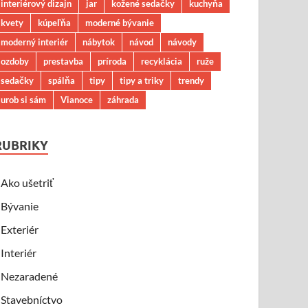
interiérový dizajn
jar
kožené sedačky
kuchyňa
kvety
kúpeľňa
moderné bývanie
moderný interiér
nábytok
návod
návody
ozdoby
prestavba
príroda
recyklácia
ruže
sedačky
spálňa
tipy
tipy a triky
trendy
urob si sám
Vianoce
záhrada
RUBRIKY
Ako ušetriť
Bývanie
Exteriér
Interiér
Nezaradené
Stavebníctvo