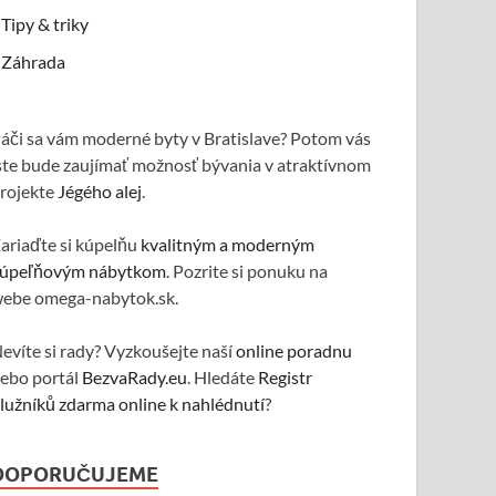
Tipy & triky
Záhrada
áči sa vám moderné byty v Bratislave? Potom vás
ste bude zaujímať možnosť bývania v atraktívnom
rojekte
Jégého alej
.
ariaďte si kúpelňu
kvalitným a moderným
úpeľňovým nábytkom
. Pozrite si ponuku na
ebe omega-nabytok.sk.
evíte si rady? Vyzkoušejte naší
online poradnu
ebo portál
BezvaRady.eu
. Hledáte
Registr
lužníků zdarma online k nahlédnutí
?
DOPORUČUJEME