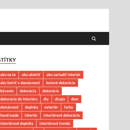
ŠTÍTKY
ako na to
ako ušetriť
ako zariadiť interiér
ako šetriť v domácnosti
bytové dekorácie
bývanie
dekorácia
dekorácie
dekorácie do interiéru
diy
dizajn
dom
domácnosť
doplnky
exteriér
farby
hand made
interiér
interiérové dekorácie
interiérové doplnky
interiérové trendy