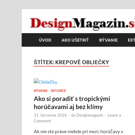
DesignMagazin.s
Magazín o modernom bývaní
ÚVOD
AKO UŠETRIŤ
BÝVANIE
EXT
ŠTÍTEK:
KREPOVÉ OBLIEČKY
BÝVANIE
/
INTERIÉR
Ako si poradiť s tropickými
horúčavami aj bez klímy
31. července 2026
-
by
Designmagazin
-
Leave a
Comment
Ak nie ste práve niekde pri mori, horúčavy v