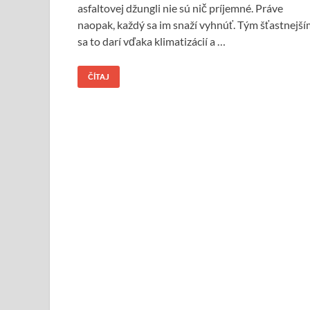
asfaltovej džungli nie sú nič príjemné. Práve
naopak, každý sa im snaží vyhnúť. Tým šťastnejší
sa to darí vďaka klimatizácií a …
ČÍTAJ