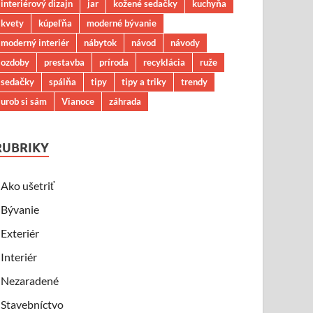
interiérový dizajn
jar
kožené sedačky
kuchyňa
kvety
kúpeľňa
moderné bývanie
moderný interiér
nábytok
návod
návody
ozdoby
prestavba
príroda
recyklácia
ruže
sedačky
spálňa
tipy
tipy a triky
trendy
urob si sám
Vianoce
záhrada
RUBRIKY
Ako ušetriť
Bývanie
Exteriér
Interiér
Nezaradené
Stavebníctvo