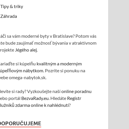
Tipy & triky
Záhrada
áči sa vám moderné byty v Bratislave? Potom vás
ste bude zaujímať možnosť bývania v atraktívnom
rojekte
Jégého alej
.
ariaďte si kúpelňu
kvalitným a moderným
úpeľňovým nábytkom
. Pozrite si ponuku na
ebe omega-nabytok.sk.
evíte si rady? Vyzkoušejte naší
online poradnu
ebo portál
BezvaRady.eu
. Hledáte
Registr
lužníků zdarma online k nahlédnutí
?
DOPORUČUJEME