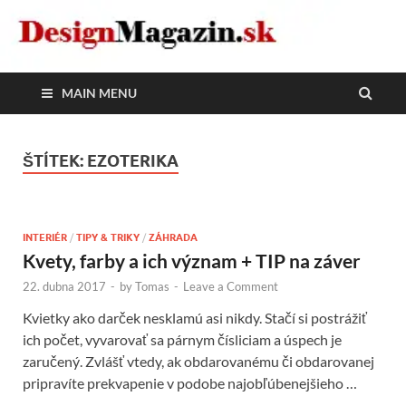
DesignMagazin.sk
Magazín o modernom bývaní
MAIN MENU
ŠTÍTEK:
EZOTERIKA
INTERIÉR
/
TIPY & TRIKY
/
ZÁHRADA
Kvety, farby a ich význam + TIP na záver
22. dubna 2017
-
by
Tomas
-
Leave a Comment
Kvietky ako darček nesklamú asi nikdy. Stačí si postrážiť
ich počet, vyvarovať sa párnym čísliciam a úspech je
zaručený. Zvlášť vtedy, ak obdarovanému či obdarovanej
pripravíte prekvapenie v podobe najobľúbenejšieho …