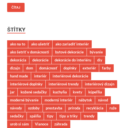
ČÍTAJ
ŠTÍTKY
ako na to
ako ušetriť
ako zariadiť interiér
ako šetriť v domácnosti
bytové dekorácie
bývanie
dekorácia
dekorácie
dekorácie do interiéru
diy
dizajn
dom
domácnosť
doplnky
exteriér
farby
hand made
interiér
interiérové dekorácie
interiérové doplnky
interiérové trendy
interiérový dizajn
jar
kožené sedačky
kuchyňa
kvety
kúpeľňa
moderné bývanie
moderný interiér
nábytok
návod
návody
ozdoby
prestavba
príroda
recyklácia
ruže
sedačky
spálňa
tipy
tipy a triky
trendy
urob si sám
Vianoce
záhrada