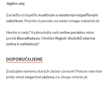
Jégého alej
.
Zariaďte si kúpelňu
kvalitným a moderným kúpeľňovým
nábytkom
. Pozrite si ponuku na webe omega-nabytok.sk.
Nevíte si rady? Vyzkoušejte naší
online poradnu
nebo
portál
BezvaRady.eu
. Hledáte
Registr dlužníků zdarma
online k nahlédnutí
?
DOPORUČUJEME
Zvažujete výmenu starých záclon za nové? Potom vám iste
prídu vhod elegantné
záclony
z e-shopu interie.sk.