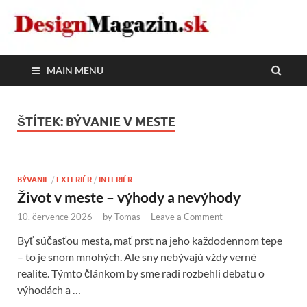
DesignMagazin.sk
Magazín o modernom bývaní
MAIN MENU
ŠTÍTEK:
BÝVANIE V MESTE
BÝVANIE
/
EXTERIÉR
/
INTERIÉR
Život v meste – výhody a nevýhody
10. července 2026
-
by
Tomas
-
Leave a Comment
Byť súčasťou mesta, mať prst na jeho každodennom tepe
– to je snom mnohých. Ale sny nebývajú vždy verné
realite. Týmto článkom by sme radi rozbehli debatu o
výhodách a …