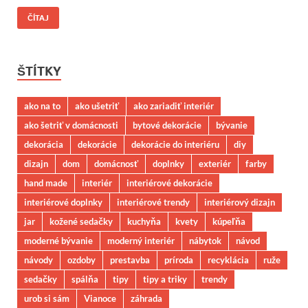
ČÍTAJ
ŠTÍTKY
ako na to
ako ušetriť
ako zariadiť interiér
ako šetriť v domácnosti
bytové dekorácie
bývanie
dekorácia
dekorácie
dekorácie do interiéru
diy
dizajn
dom
domácnosť
doplnky
exteriér
farby
hand made
interiér
interiérové dekorácie
interiérové doplnky
interiérové trendy
interiérový dizajn
jar
kožené sedačky
kuchyňa
kvety
kúpeľňa
moderné bývanie
moderný interiér
nábytok
návod
návody
ozdoby
prestavba
príroda
recyklácia
ruže
sedačky
spálňa
tipy
tipy a triky
trendy
urob si sám
Vianoce
záhrada