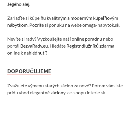
Jégého alej
.
Zariaďte si kúpelňu
kvalitným a moderným kúpeľňovým
nábytkom
. Pozrite si ponuku na webe omega-nabytok.sk.
Nevíte si rady? Vyzkoušejte naší
online poradnu
nebo
portál
BezvaRady.eu
. Hledáte
Registr dlužníků zdarma
online k nahlédnutí
?
DOPORUČUJEME
Zvažujete výmenu starých záclon za nové? Potom vám iste
prídu vhod elegantné
záclony
z e-shopu interie.sk.