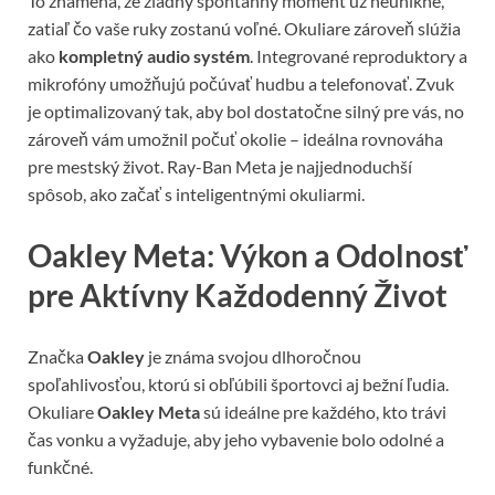
To znamená, že žiadny spontánny moment už neunikne,
zatiaľ čo vaše ruky zostanú voľné. Okuliare zároveň slúžia
ako
kompletný audio systém
. Integrované reproduktory a
mikrofóny umožňujú počúvať hudbu a telefonovať. Zvuk
je optimalizovaný tak, aby bol dostatočne silný pre vás, no
zároveň vám umožnil počuť okolie – ideálna rovnováha
pre mestský život. Ray-Ban Meta je najjednoduchší
spôsob, ako začať s inteligentnými okuliarmi.
Oakley Meta: Výkon a Odolnosť
pre Aktívny Každodenný Život
Značka
Oakley
je známa svojou dlhoročnou
spoľahlivosťou, ktorú si obľúbili športovci aj bežní ľudia.
Okuliare
Oakley Meta
sú ideálne pre každého, kto trávi
čas vonku a vyžaduje, aby jeho vybavenie bolo odolné a
funkčné.