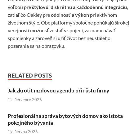
voľbou pre
štýlovú, diskrétnu a každodennú integráciu
,
zatiaľ čo Oakley pre
odolnosť a výkon
pri aktívnom
životnom štýle. Obe platformy spoločne ponúkajú širokej
verejnosti možnosť zostať v spojení, zaznamenávať
spomienky a zároveň si užiť život bez neustáleho
pozerania sa na obrazovku.
RELATED POSTS
Jak zkrotit mzdovou agendu při růstu firmy
12. července 2026
Profesionálna správa bytových domov ako istota
pokojného bývania
19. června 2026