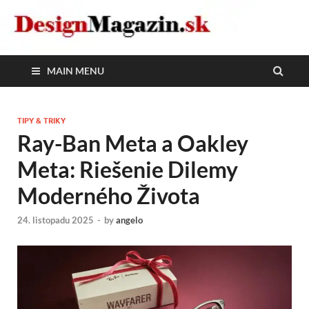
DesignMagazin.sk
Magazín o modernom bývaní
MAIN MENU
TIPY & TRIKY
Ray-Ban Meta a Oakley
Meta: Riešenie Dilemy
Moderného Života
24. listopadu 2025
-
by
angelo