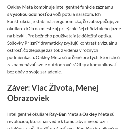
Oakley Meta kombinuje inteligentné funkcie záznamu
s
vysokou odolnosťou
voči potu a nárazom. Ich
konštrukcia je stabilná a ergonomická, čo zabezpečuje, že
okuliare držia na mieste aj pri rýchlejšej chôdzi alebo jazde
na bicykli. Pre bežného používateľa je dôležitá optika.
Šošovky
Prizm™
dramaticky zvyšujú kontrast a vizuálnu
ostrosť, čo zlepšuje zážitok z videnia v rôznych
podmienkach. Oakley Meta sú určené pre tých, ktorí chcú
zaznamenávať svoje outdoorové zážitky a komunikovať
bez obáv o svoje zariadenie.
Záver: Viac Života, Menej
Obrazoviek
Inteligentné okuliare
Ray-Ban Meta a Oakley Meta
sú
revolúciou, ktorá nás vedie k tomu, aby sme odložili
telefóny a začali opäť prežívať svet. Ray-Ban je najlepšou