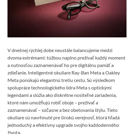
V dnešnej rýchlej dobe neustále balancujeme medzi
dvoma extrémami: túžbou naplno prežívať každý moment
a nutnosťou zaznamenávať ho pre digitálnu pamäť a
zdieľanie. Inteligentné okuliare Ray-Ban Meta a Oakley
Meta ponúkajú elegantnú tretiu cestu. Sú výsledkom
spolupráce technologického lídra Meta s optickými
legendami a slúžia ako diskrétne nositeľné zariadenia,
ktoré nám umožňujú robiť oboje – prežívať a
zaznamenávať – súčasne a bez obetovania štýlu. Tieto
okuliare sú navrhnuté pre širokú verejnosť, ktorá hľadá
jednoduchý a efektívny upgrade svojho každodenného
života.