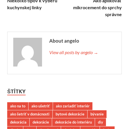
Niekoľko tipov k výberu
Ako aplikovať
kuchynskej linky
mikrocement do sprchy
správne
About angelo
View all posts by angelo →
ŠTÍTKY
ako na to
ako ušetriť
ako zariadiť interiér
ako šetriť v domácnosti
bytové dekorácie
bývanie
dekorácia
dekorácie
dekorácie do interiéru
diy