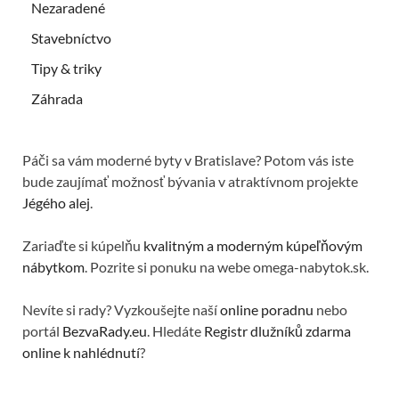
Nezaradené
Stavebníctvo
Tipy & triky
Záhrada
Páči sa vám moderné byty v Bratislave? Potom vás iste
bude zaujímať možnosť bývania v atraktívnom projekte
Jégého alej
.
Zariaďte si kúpelňu
kvalitným a moderným kúpeľňovým
nábytkom
. Pozrite si ponuku na webe omega-nabytok.sk.
Nevíte si rady? Vyzkoušejte naší
online poradnu
nebo
portál
BezvaRady.eu
. Hledáte
Registr dlužníků zdarma
online k nahlédnutí
?