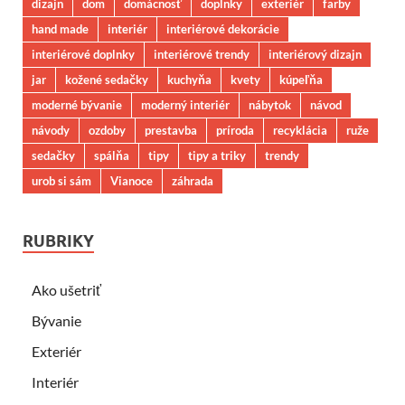
dizajn
dom
domácnosť
doplnky
exteriér
farby
hand made
interiér
interiérové dekorácie
interiérové doplnky
interiérové trendy
interiérový dizajn
jar
kožené sedačky
kuchyňa
kvety
kúpeľňa
moderné bývanie
moderný interiér
nábytok
návod
návody
ozdoby
prestavba
príroda
recyklácia
ruže
sedačky
spálňa
tipy
tipy a triky
trendy
urob si sám
Vianoce
záhrada
RUBRIKY
Ako ušetriť
Bývanie
Exteriér
Interiér