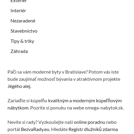
Exteriér
Interiér
Nezaradené
Stavebníctvo
Tipy & triky
Záhrada
Páči sa vám moderné byty v Bratislave? Potom vás iste
bude zaujímať možnosť bývania v atraktívnom projekte
Jégého alej
.
Zariaďte si kúpelňu
kvalitným a moderným kúpeľňovým
nábytkom
. Pozrite si ponuku na webe omega-nabytok.sk.
Nevíte si rady? Vyzkoušejte naší
online poradnu
nebo
portál
BezvaRady.eu
. Hledáte
Registr dlužníků zdarma