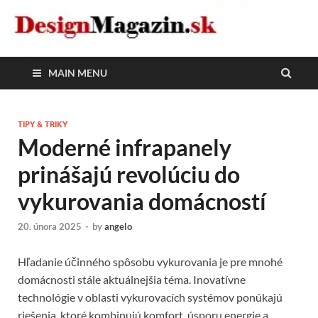
DesignMagazin.sk
Magazín o modernom bývaní
MAIN MENU
TIPY & TRIKY
Moderné infrapanely
prinášajú revolúciu do
vykurovania domácností
20. února 2025
-
by
angelo
Hľadanie účinného spôsobu vykurovania je pre mnohé
domácnosti stále aktuálnejšia téma. Inovatívne
technológie v oblasti vykurovacích systémov ponúkajú
riešenia, ktoré kombinujú komfort, úsporu energie a