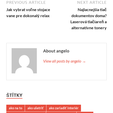
PREVIOUS ARTICLE
NEXT ARTICLE
Jak vybrat voľne stojace
Najlacnejšia tlač
vane pre dokonalý relax
dokumentov doma?
Laserová tlačiareň a
alternatívne tonery
About angelo
View all posts by angelo →
ŠTÍTKY
ako na to
ako ušetriť
ako zariadiť interiér