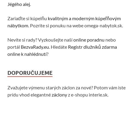
Jégého alej
.
Zariaďte si kúpelňu
kvalitným a moderným kúpeľňovým
nábytkom
. Pozrite si ponuku na webe omega-nabytok.sk.
Nevíte si rady? Vyzkoušejte naší
online poradnu
nebo
portál
BezvaRady.eu
. Hledáte
Registr dlužníků zdarma
online k nahlédnutí
?
DOPORUČUJEME
Zvažujete výmenu starých záclon za nové? Potom vám iste
prídu vhod elegantné
záclony
z e-shopu interie.sk.