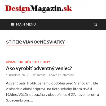
DesignMagazin.sk
Magazín o modernom bývaní
MAIN MENU
ŠTÍTEK:
VIANOČNÉ SVIATKY
BÝVANIE
/
INTERIÉR
/
TIPY & TRIKY
Ako vyrobiť adventný veniec?
4. prosince 2017
-
by
Tomas
-
Leave a Comment
Advent patrí k obľúbenému obdobiu pred Vianocami. Ide
v zásade o akúsi prípravu na tieto sviatky, ktorá trvá 4
týždne. Väčšinou začína v období medzi 27. novembrom a
3. decembrom. …