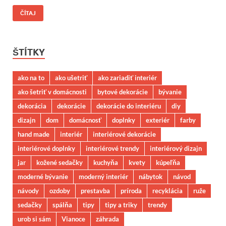
ČÍTAJ
ŠTÍTKY
ako na to
ako ušetriť
ako zariadiť interiér
ako šetriť v domácnosti
bytové dekorácie
bývanie
dekorácia
dekorácie
dekorácie do interiéru
diy
dizajn
dom
domácnosť
doplnky
exteriér
farby
hand made
interiér
interiérové dekorácie
interiérové doplnky
interiérové trendy
interiérový dizajn
jar
kožené sedačky
kuchyňa
kvety
kúpeľňa
moderné bývanie
moderný interiér
nábytok
návod
návody
ozdoby
prestavba
príroda
recyklácia
ruže
sedačky
spálňa
tipy
tipy a triky
trendy
urob si sám
Vianoce
záhrada