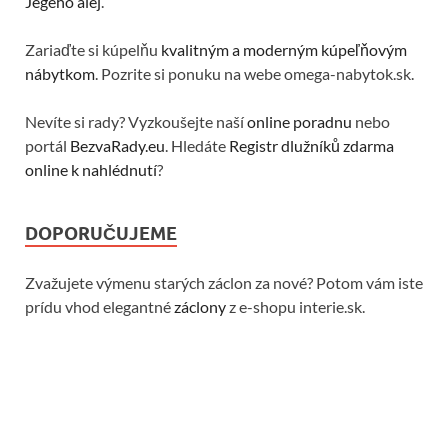
Jégého alej
.
Zariaďte si kúpelňu
kvalitným a moderným kúpeľňovým
nábytkom
. Pozrite si ponuku na webe omega-nabytok.sk.
Nevíte si rady? Vyzkoušejte naší
online poradnu
nebo
portál
BezvaRady.eu
. Hledáte
Registr dlužníků zdarma
online k nahlédnutí
?
DOPORUČUJEME
Zvažujete výmenu starých záclon za nové? Potom vám iste
prídu vhod elegantné
záclony
z e-shopu interie.sk.