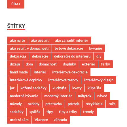
ČÍTAJ
ŠTÍTKY
ako na to
ako ušetriť
ako zariadiť interiér
ako šetriť v domácnosti
bytové dekorácie
bývanie
dekorácia
dekorácie
dekorácie do interiéru
diy
dizajn
dom
domácnosť
doplnky
exteriér
farby
hand made
interiér
interiérové dekorácie
interiérové doplnky
interiérové trendy
interiérový dizajn
jar
kožené sedačky
kuchyňa
kvety
kúpeľňa
moderné bývanie
moderný interiér
nábytok
návod
návody
ozdoby
prestavba
príroda
recyklácia
ruže
sedačky
spálňa
tipy
tipy a triky
trendy
urob si sám
Vianoce
záhrada