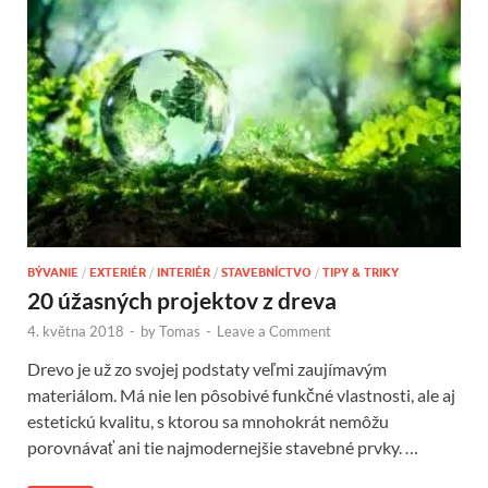
BÝVANIE
/
EXTERIÉR
/
INTERIÉR
/
STAVEBNÍCTVO
/
TIPY & TRIKY
20 úžasných projektov z dreva
4. května 2018
-
by
Tomas
-
Leave a Comment
Drevo je už zo svojej podstaty veľmi zaujímavým
materiálom. Má nie len pôsobivé funkčné vlastnosti, ale aj
estetickú kvalitu, s ktorou sa mnohokrát nemôžu
porovnávať ani tie najmodernejšie stavebné prvky. …