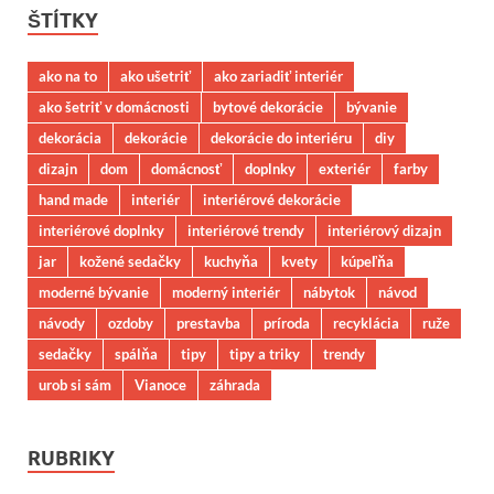
ŠTÍTKY
ako na to
ako ušetriť
ako zariadiť interiér
ako šetriť v domácnosti
bytové dekorácie
bývanie
dekorácia
dekorácie
dekorácie do interiéru
diy
dizajn
dom
domácnosť
doplnky
exteriér
farby
hand made
interiér
interiérové dekorácie
interiérové doplnky
interiérové trendy
interiérový dizajn
jar
kožené sedačky
kuchyňa
kvety
kúpeľňa
moderné bývanie
moderný interiér
nábytok
návod
návody
ozdoby
prestavba
príroda
recyklácia
ruže
sedačky
spálňa
tipy
tipy a triky
trendy
urob si sám
Vianoce
záhrada
RUBRIKY