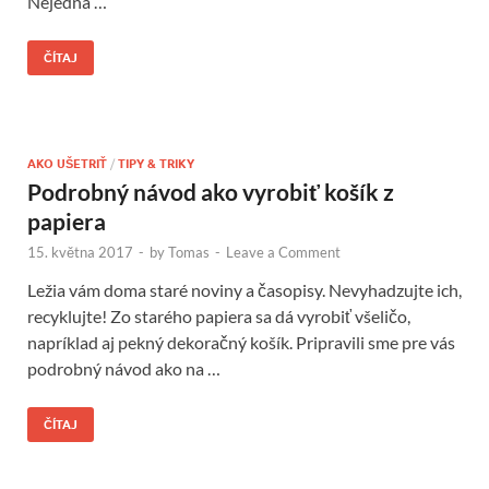
Nejedná …
ČÍTAJ
AKO UŠETRIŤ
/
TIPY & TRIKY
Podrobný návod ako vyrobiť košík z
papiera
15. května 2017
-
by
Tomas
-
Leave a Comment
Ležia vám doma staré noviny a časopisy. Nevyhadzujte ich,
recyklujte! Zo starého papiera sa dá vyrobiť všeličo,
napríklad aj pekný dekoračný košík. Pripravili sme pre vás
podrobný návod ako na …
ČÍTAJ