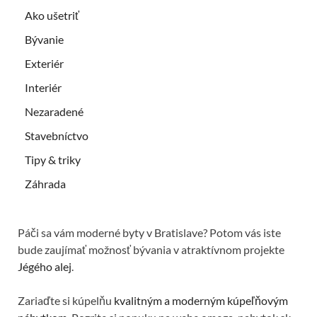
Ako ušetriť
Bývanie
Exteriér
Interiér
Nezaradené
Stavebníctvo
Tipy & triky
Záhrada
Páči sa vám moderné byty v Bratislave? Potom vás iste
bude zaujímať možnosť bývania v atraktívnom projekte
Jégého alej
.
Zariaďte si kúpelňu
kvalitným a moderným kúpeľňovým