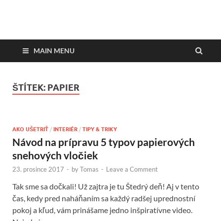
DesignMagazin.sk
Magazín o modernom bývaní
MAIN MENU
ŠTÍTEK:
PAPIER
AKO UŠETRIŤ
/
INTERIÉR
/
TIPY & TRIKY
Návod na prípravu 5 typov papierových
snehových vločiek
23. prosince 2017
-
by
Tomas
-
Leave a Comment
Tak sme sa dočkali! Už zajtra je tu Štedrý deň! Aj v tento
čas, kedy pred naháňaním sa každý radšej uprednostní
pokoj a kľud, vám prinášame jedno inšpiratívne video.