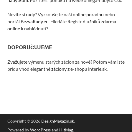
nábytkom
. Pozrite si ponuku na webe omega-nabytok.sk.
Nevíte si rady? Vyzkoušejte naší
online poradnu
nebo
portál
BezvaRady.eu
. Hledáte
Registr dlužníků zdarma
online k nahlédnutí
?
DOPORUČUJEME
Zvažujete výmenu starých záclon za nové? Potom vám iste
prídu vhod elegantné
záclony
z e-shopu interie.sk.
Copyright © 2026
DesignMagazin.sk
.
Powered by
WordPress
and
HitMag
.