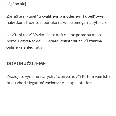
Jégého alej
.
Zariaďte si kúpelňu
kvalitným a moderným kúpeľňovým
nábytkom
. Pozrite si ponuku na webe omega-nabytok.sk.
Nevíte si rady? Vyzkoušejte naší
online poradnu
nebo
portál
BezvaRady.eu
. Hledáte
Registr dlužníků zdarma
online k nahlédnutí
?
DOPORUČUJEME
Zvažujete výmenu starých záclon za nové? Potom vám iste
prídu vhod elegantné
záclony
z e-shopu interie.sk.