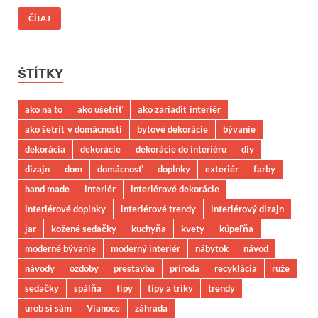
ČÍTAJ
ŠTÍTKY
ako na to
ako ušetriť
ako zariadiť interiér
ako šetriť v domácnosti
bytové dekorácie
bývanie
dekorácia
dekorácie
dekorácie do interiéru
diy
dizajn
dom
domácnosť
doplnky
exteriér
farby
hand made
interiér
interiérové dekorácie
interiérové doplnky
interiérové trendy
interiérový dizajn
jar
kožené sedačky
kuchyňa
kvety
kúpeľňa
moderné bývanie
moderný interiér
nábytok
návod
návody
ozdoby
prestavba
príroda
recyklácia
ruže
sedačky
spálňa
tipy
tipy a triky
trendy
urob si sám
Vianoce
záhrada