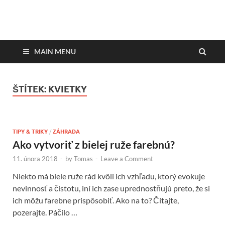
DesignMagazin.sk
Magazín o modernom bývaní
MAIN MENU
ŠTÍTEK:
KVIETKY
TIPY & TRIKY
/
ZÁHRADA
Ako vytvoriť z bielej ruže farebnú?
11. února 2018
-
by
Tomas
-
Leave a Comment
Niekto má biele ruže rád kvôli ich vzhľadu, ktorý evokuje
nevinnosť a čistotu, iní ich zase uprednostňujú preto, že si
ich môžu farebne prispôsobiť. Ako na to? Čítajte,
pozerajte. Páčilo …