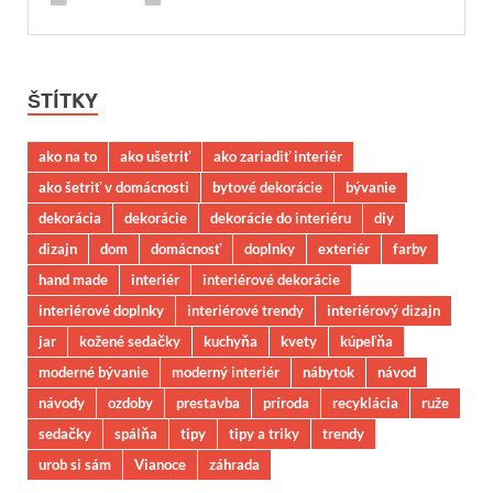
ŠTÍTKY
ako na to
ako ušetriť
ako zariadiť interiér
ako šetriť v domácnosti
bytové dekorácie
bývanie
dekorácia
dekorácie
dekorácie do interiéru
diy
dizajn
dom
domácnosť
doplnky
exteriér
farby
hand made
interiér
interiérové dekorácie
interiérové doplnky
interiérové trendy
interiérový dizajn
jar
kožené sedačky
kuchyňa
kvety
kúpeľňa
moderné bývanie
moderný interiér
nábytok
návod
návody
ozdoby
prestavba
príroda
recyklácia
ruže
sedačky
spálňa
tipy
tipy a triky
trendy
urob si sám
Vianoce
záhrada