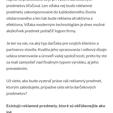
predmetov kľúčová. Len vďaka nej budú reklamné
predmety zakomponované do každodenného života
obdarovaného a len tak bude reklama atraktívna a
efektívna. Vďaka moderným technológiám je dnes možné
akýkoľvek predmet potlačiť logom firmy.
Je len na vás, na aký typ darčeka pre svojich klientov a
partnerov stavíte. Kvalita jeho spracovania i celkový dizajn
udáva smerovanie a úroveň vašej spoločnosti, preto by ste
sa mali zamyslieť nad finálnym typom výrobku, aj jeho
prevedením.
Už viete, ako bude vyzerať práve váš reklamný predmet,
ktorým zabodujete, prípadne celá séria darčekových
predmetov?
Existujú reklamné predmety, ktoré sú obľúbenejšie ako
iné