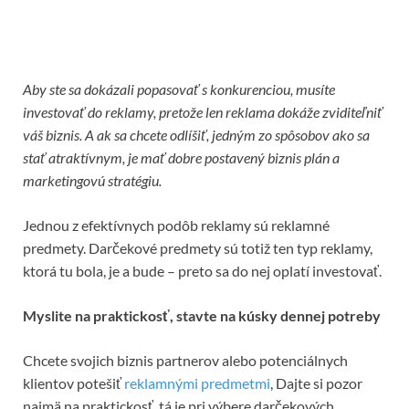
Aby ste sa dokázali popasovať s konkurenciou, musíte
investovať do reklamy, pretože len reklama dokáže zviditeľniť
váš biznis. A ak sa chcete odlíšiť, jedným zo spôsobov ako sa
stať atraktívnym, je mať dobre postavený biznis plán a
marketingovú stratégiu.
Jednou z efektívnych podôb reklamy sú reklamné
predmety. Darčekové predmety sú totiž ten typ reklamy,
ktorá tu bola, je a bude – preto sa do nej oplatí investovať.
Myslite na praktickosť, stavte na kúsky dennej potreby
Chcete svojich biznis partnerov alebo potenciálnych
klientov potešiť
reklamnými predmetmi
, Dajte si pozor
najmä na praktickosť, tá je pri výbere darčekových