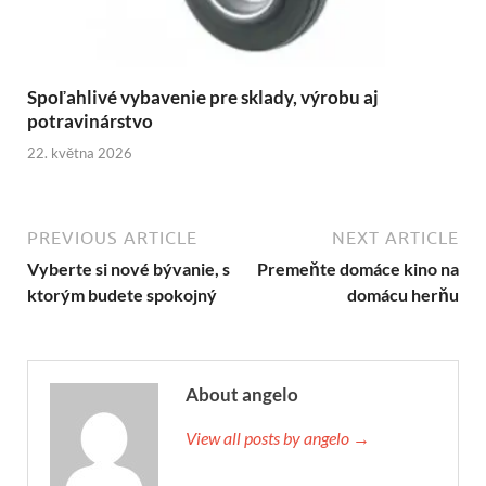
Spoľahlivé vybavenie pre sklady, výrobu aj
potravinárstvo
22. května 2026
PREVIOUS ARTICLE
NEXT ARTICLE
Vyberte si nové bývanie, s
Premeňte domáce kino na
ktorým budete spokojný
domácu herňu
About angelo
View all posts by angelo →