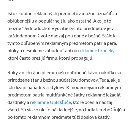
Istú skupinu reklamných predmetov možno označiť za
obľúbenejšiu a populárnejšiu ako ostatné. Ako je to
možné? Jednoducho! Využitie týchto predmetov je v
každodennom živote naozaj potrebné a bežné. Stále k
týmto obľúbeným reklamným predmetom patria perá,
bloky a nesmieme zabudnúť ani na
reklamné hrnčeky
,
ktoré často prežijú firmu, ktorú propagujú.
Roky z nich ráno pijeme našu obľúbenú kávu, nakoľko sa
prirodzene stanú bežnou súčasťou domovov. Teda, ak je
ich dizajn nápaditý a štýlový. K modernejším reklamným
predmetom patria multifunkčné šatky, reklamné ležadlá,
dáždniky a
reklamné USB kľúče
, ktoré ocenia naozaj
všetci. Sú síce o niečo nákladnejšie, no ľudia ich zbožňujú a
po tomto reklamnom predmete túži doslova každý.