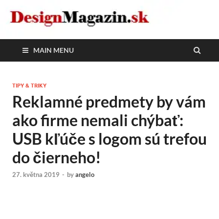
DesignMagazin.sk
Magazín o modernom bývaní
MAIN MENU
TIPY & TRIKY
Reklamné predmety by vám
ako firme nemali chýbať:
USB kľúče s logom sú trefou
do čierneho!
27. května 2019
-
by
angelo