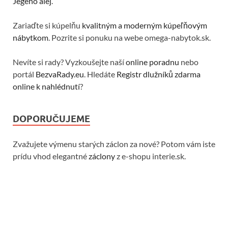
Jégého alej
.
Zariaďte si kúpelňu
kvalitným a moderným kúpeľňovým
nábytkom
. Pozrite si ponuku na webe omega-nabytok.sk.
Nevíte si rady? Vyzkoušejte naší
online poradnu
nebo
portál
BezvaRady.eu
. Hledáte
Registr dlužníků zdarma
online k nahlédnutí
?
DOPORUČUJEME
Zvažujete výmenu starých záclon za nové? Potom vám iste
prídu vhod elegantné
záclony
z e-shopu interie.sk.